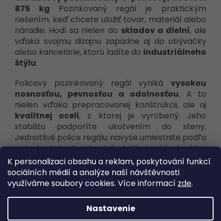
875 kg
Pozinkovaný regál je praktickým
riešením, keď chcete uložiť tovar, materiál alebo
náradie. Hodí sa nielen do
skladov a dielní
, ale
vďaka svojmu dizajnu zapadne aj do obývačky
alebo kancelárie, ktorú ladíte do
industriálneho
štýlu
.
Policový pozinkovaný regál vyniká
vysokou
nosnosťou, pevnosťou a odolnosťou
. A to
nielen vďaka prepracovanej konštrukcii, ale aj
kvalitnej oceli
, z ktorej je vyrobený. Jeho
stabilitu podporíte ukotvením do steny.
Jednotlivé police regálu navyše umiestnite podľa
potreby tak, aby ste doň uložili aj vyššie krabice
alebo barel s vodou a všetko sa doň zmestilo.
K personalizaci obsahu a reklam, poskytování funkcí
Pamätajte tiež na to, že uvedená
nosnosť
sociálních médií a analýze naší návštěvnosti
regálu platí, akonáhle je rovnomerne
využíváme soubory cookies. Více informací
zde
.
zaťažený
.
Nastavenie