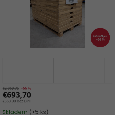
€2 069,75
–66 %
€2 069,75
–66 %
€693,70
€563,98 bez DPH
Jednotková
Skladem
(>5 ks)
cena: