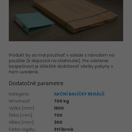
Produkt by sa mal používať v súlade s návodom na
použitie (k dispozícii na stiahnutie). Pre zaistenie
bezpečnosti je dôležité dodržiavať všetky pokyny v
ňom uvedené.
Dodatočné parametre
Kategória
:
AKČNÍ BALÍČKY REGÁLŮ
Hmotnosť
:
700 kg
Výška [mm]
:
1500
Šírka [mm]
:
700
Hĺbka [mm]
:
300
Farba regálu
:
Stříbrná