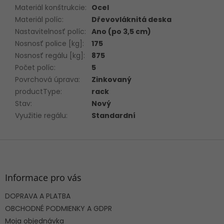
Materiál konštrukcie
:
Ocel
Materiál políc
:
Dřevovláknitá deska
Nastavitelnosť políc
:
Ano (po 3,5 cm)
Nosnosť police [kg]
:
175
Nosnosť regálu [kg]
:
875
Počet políc
:
5
Povrchová úprava
:
Zinkovaný
productType
:
rack
Stav
:
Nový
Využitie regálu
:
Standardní
Z
á
p
ä
Informace pro vás
t
DOPRAVA A PLATBA
i
e
OBCHODNÉ PODMIENKY A GDPR
Moja objednávka