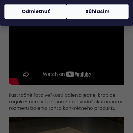
Odmietnuť
Súhlasím
Ilustračné foto veľkosti balenia jednej krabice
regálu - nemusí presne zodpovedať skutočnému
rozmeru balenia tohto konkrétneho produktu.