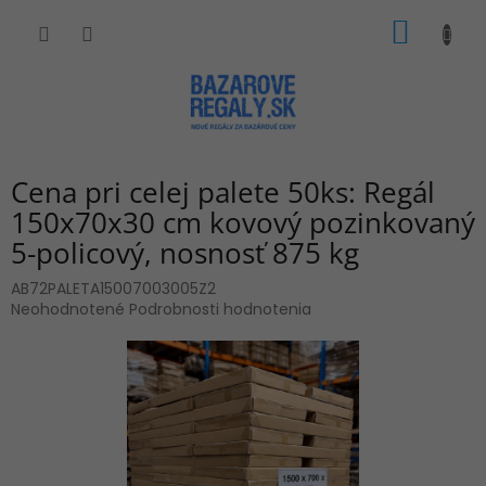
Prejsť
NÁKU
na
obsah
KOŠÍK
Cena pri celej palete 50ks: Regál
150x70x30 cm kovový pozinkovaný
5-policový, nosnosť 875 kg
AB72PALETA15007003005Z2
Priemerné
Neohodnotené
Podrobnosti hodnotenia
hodnotenie
produktu
je
0,0
z
5
hviezdičiek.