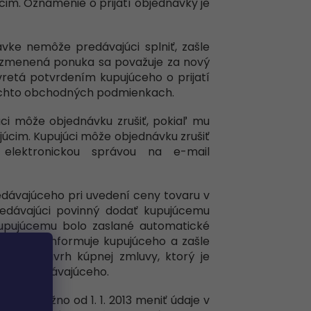
im. Oznámenie o prijatí objednávky je
vke nemôže predávajúci splniť, zašle
zmenená ponuka sa považuje za nový
retá potvrdením kupujúceho o prijatí
týchto obchodných podmienkach.
úci môže objednávku zrušiť, pokiaľ mu
úcim. Kupujúci môže objednávku zrušiť
 elektronickou správou na e-mail
redávajúceho pri uvedení ceny tovaru v
edávajúci povinný dodať kupujúcemu
kupujúcemu bolo zaslané automatické
dkladne informuje kupujúceho a zašle
ový návrh kúpnej zmluvy, ktorý je
resu predávajúceho.
oty nemožno od 1. 1. 2013 meniť údaje v