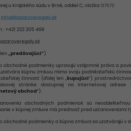
nej u Krajského súdu v Brně, oddiel C, vložka
137570
:
info@bazaroveregaly.sk
n : +421 222 205 469
azaroveregaly.sk
 len
„predávajúci“
)
to obchodné podmienky upravujú vzájomné práva a povin
uzatvára kúpnu zmluvu mimo svoju podnikateľskú činnosť 
ateľskej činnosti (ďalej len „
kupujúci
“) prostredníctv
bovej stránke dostupnej na internetovej adrese
rnetový obchod
“).
tanovenia obchodných podmienok sú neoddeliteľnou
nanie v kúpnej zmluve má prednosť pred ustanoveniami
to obchodné podmienky a kúpna zmluva sa uzatvárajú v s