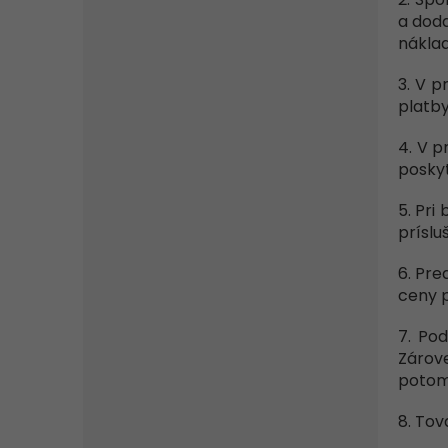
a doda
náklad
3. V p
platby
4. V p
poskyt
5. Pri
príslu
6. Pre
ceny p
7. Pod
Zárove
potom
8. Tov