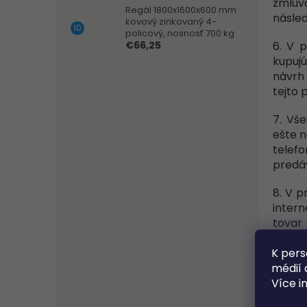
zmluva
Regál 1800x1600x600 mm
násle
kovový zinkovaný 4-
policový, nosnosť 700 kg
6. V 
€66,25
kupuj
návrh
tejto
7. Vše
ešte n
telef
predá
8. V p
inter
tovar
potvr
mu po
K pers
uzavr
médií 
Více i
9. Pod