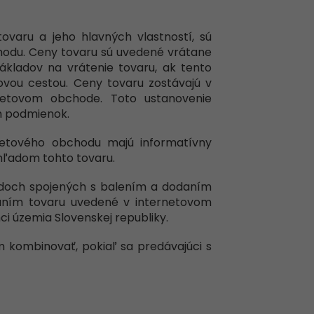
tovaru a jeho hlavných vlastností, sú
hodu. Ceny tovaru sú uvedené vrátane
ákladov na vrátenie tovaru, ak tento
ovou cestou. Ceny tovaru zostávajú v
netovom obchode. Toto ustanovenie
ch podmienok.
netového obchodu majú informatívny
ohľadom tohto tovaru.
adoch spojených s balením a dodaním
aním tovaru uvedené v internetovom
i územia Slovenskej republiky.
m kombinovať, pokiaľ sa predávajúci s