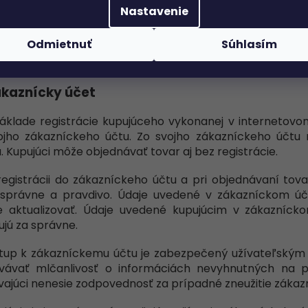
stavenom daňovom doklade (faktúre). Údaje na faktúr
Nastavenie
ík tovar ešte neprijal a nezaplatil.
Odmietnuť
Súhlasím
pujúci je zodpovedný za údaje, ktoré uvedie do fakturač
ajúci nie je povinný vyhovieť následným žiadostiam kupu
ákaznícky účet
 základe registrácie kupujúceho vykonanej v internetov
ojho zákazníckeho účtu. Zo svojho zákazníckeho účtu
. Kupujúci môže objednávať tovar aj bez registrácie.
 registrácii do zákazníckeho účtu a pri objednávaní tov
 správne a pravdivo. Údaje uvedené v zákazníckom účt
 aktualizovať. Údaje uvedené kupujúcim v zákaznícko
jú za správne.
ístup k zákazníckemu účtu je zabezpečený užívateľským
vávať mlčanlivosť o informáciách nevyhnutných na pr
ajúci nenesie zodpovednosť za prípadné zneužitie zákaz