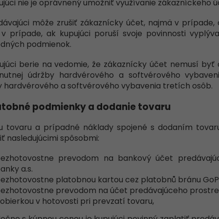
ujúci nie je oprávnený umožniť využívanie zákazníckeho 
dávajúci môže zrušiť zákaznícky účet, najmä v prípade, a
 v prípade, ak kupujúci poruší svoje povinnosti vyplýv
dných podmienok.
ujúci berie na vedomie, že zákaznícky účet nemusí byť
nutnej údržby hardvérového a softvérového vybaven
y hardvérového a softvérového vybavenia tretích osôb.
atobné podmienky a dodanie tovaru
nu tovaru a prípadné náklady spojené s dodaním tovar
iť nasledujúcimi spôsobmi:
ezhotovostne prevodom na bankový účet predávajú
anky a.s.
ezhotovostne platobnou kartou cez platobnů bránu GoP
ezhotovostne prevodom na účet predávajúceho prostre
obierkou v hotovosti pri prevzatí tovaru,
ločne s kúpnou cenou je kupujúci povinný zaplatiť predá