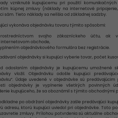
klady vzniknuté kupujúcemu pri použití komunikačných p
etím kúpnej zmluvy (náklady na internetové pripojenie
ci sám. Tieto náklady sa nelíšia od základnej sadzby.
ujúci vykonáva objednávku tovaru týmito spôsobmi:
rostredníctvom svojho zákazníckeho účtu, ak vy
 internetovom obchode,
yplnením objednávkového formulára bez registrácie.
 zadávaní objednávky si kupujúci vyberie tovar, počet kus
ed odoslaním objednávky je kupujúcemu umožnené sk
návky vložil. Objednávku odošle kupujúci predávajúc
návku“. Údaje uvedené v objednávke sú predávajúcim
osti objednávky je vyplnenie všetkých povinných ú
denie kupujúceho, že sa oboznámil s týmito obchodnými
odkladne po obdržaní objednávky zašle predávajúci kupuj
ú adresu, ktorú kupujúci uviedol pri objednávke. Toto p
 uzavretie zmluvy. Prílohou potvrdenia sú aktuálne obc