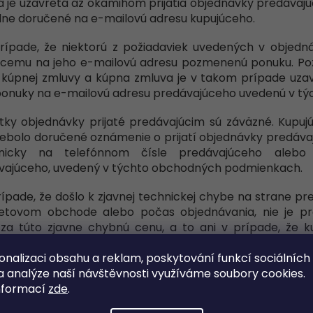
 je uzavretá až okamihom prijatia objednávky predávajúc
dne doručené na e-mailovú adresu kupujúceho.
prípade, že niektorú z požiadaviek uvedených v objedná
úcemu na jeho e-mailovú adresu pozmenenú ponuku. Po
 kúpnej zmluvy a kúpna zmluva je v takom prípade uzav
 ponuky na e-mailovú adresu predávajúceho uvedenú v 
tky objednávky prijaté predávajúcim sú záväzné. Kupuj
ebolo doručené oznámenie o prijatí objednávky predávaj
onicky na telefónnom čísle predávajúceho alebo
vajúceho, uvedený v týchto obchodných podmienkach.
rípade, že došlo k zjavnej technickej chybe na strane p
netovom obchode alebo počas objednávania, nie je pr
 za túto zjavne chybnú cenu, a to ani v prípade, že 
denie o obdržaní objednávky. Predávajúci o chybe bezo
zmenenú ponuku. Pozmenená ponuka sa považuje za n
onalizaci obsahu a reklam, poskytování funkcí sociálních
etý až potvrdením kupujúceho zaslaným na e-mailovú ad
a analýze naší návštěvnosti využíváme soubory cookies.
nformací
zde
.
ľa novely zákona č. 222/2004 Z. z. o dani z pridanej hodn