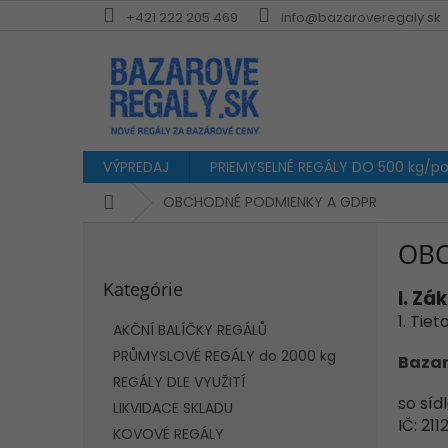
Prejsť
+421 222 205 469
info@bazaroveregaly.sk
na
obsah
VÝPREDAJ
PRIEMYSELNÉ REGÁLY DO 500 kg/pol
Domov
OBCHODNÉ PODMIENKY A GDPR
B
OBC
o
Preskočiť
č
Kategórie
kategórie
I.
Zák
n
ý
1. Tie
AKČNÍ BALÍČKY REGÁLŮ
p
PRŮMYSLOVÉ REGÁLY do 2000 kg
Bazaro
a
REGÁLY DLE VYUŽITÍ
n
so síd
e
LIKVIDACE SKLADU
IČ: 21
l
KOVOVÉ REGÁLY