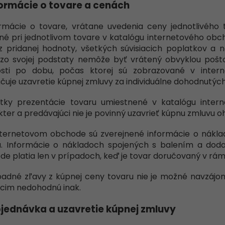
nformácie o tovare a cenách
ormácie o tovare, vrátane uvedenia ceny jednotlivého 
né pri jednotlivom tovare v katalógu internetového obc
z pridanej hodnoty, všetkých súvisiacich poplatkov a n
 zo svojej podstaty nemôže byť vrátený obvyklou pošt
osti po dobu, počas ktorej sú zobrazované v inter
čuje uzavretie kúpnej zmluvy za individuálne dohodnutý
etky prezentácie tovaru umiestnené v katalógu inter
ter a predávajúci nie je povinný uzavrieť kúpnu zmluvu 
internetovom obchode sú zverejnené informácie o nákl
u. Informácie o nákladoch spojených s balením a dod
e platia len v prípadoch, keď je tovar doručovaný v rámc
padné zľavy z kúpnej ceny tovaru nie je možné navzájo
úcim nedohodnú inak.
Objednávka a uzavretie kúpnej zmluvy