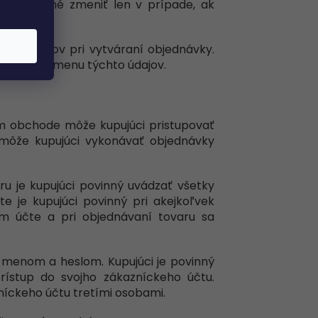
e je možné zmeniť len v prípade, ak
ných údajov pri vytváraní objednávky.
júceho o zmenu týchto údajov.
om obchode môže kupujúci pristupovať
 môže kupujúci vykonávať objednávky
aru je kupujúci povinný uvádzať všetky
e je kupujúci povinný pri akejkoľvek
m účte a pri objednávaní tovaru sa
 menom a heslom. Kupujúci je povinný
ístup do svojho zákazníckeho účtu.
níckeho účtu tretími osobami.