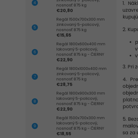
1. Ná
nosnosť 875 kg
uzavr
€20,80
kupujú
Regál 1500x700x300 mm
zinkovaný 5-policový,
2. Kup
nosnosť 875 kg
€15,65
p
Regál 1800x600x400 mm
v
lakovaný 5-policový,
nosnosť 875 kg - ČIERNY
v
€22,90
3. Pri
Regál 1800x1000x400 mm
zinkovaný 5-policový,
4. Pr
nosnosť 875 kg
€28,75
objed
objed
Regál 1800x900x300 mm
lakovaný 5-policový,
platn
nosnosť 875 kg - ČIERNY
potvr
€22,90
Regál 1500x700x300 mm
5. Bez
lakovaný 5-policový,
mailov
nosnosť 875 kg - ČIERNY
sa za
€18,55