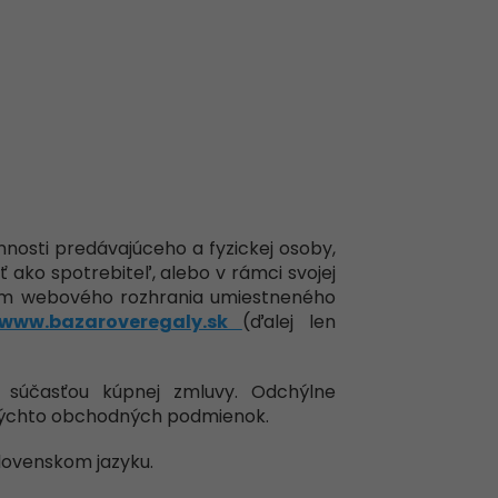
nosti predávajúceho a fyzickej osoby,
ako spotrebiteľ, alebo v rámci svojej
om webového rozhrania umiestneného
www.bazaroveregaly.sk
(ďalej len
 súčasťou kúpnej zmluvy. Odchýlne
 týchto obchodných podmienok.
lovenskom jazyku.