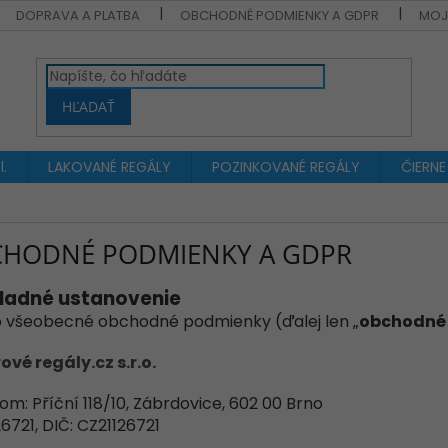
DOPRAVA A PLATBA
OBCHODNÉ PODMIENKY A GDPR
MOJ
HĽADAŤ
.
LAKOVANÉ REGÁLY
POZINKOVANÉ REGÁLY
ČIERNE
HODNÉ PODMIENKY A GDPR
ladné ustanovenie
to všeobecné obchodné podmienky (ďalej len „
obchodné
vé regály.cz s.r.o.
lom:
Příční 118/10, Zábrdovice, 602 00 Brno
126721, DIČ: CZ21126721