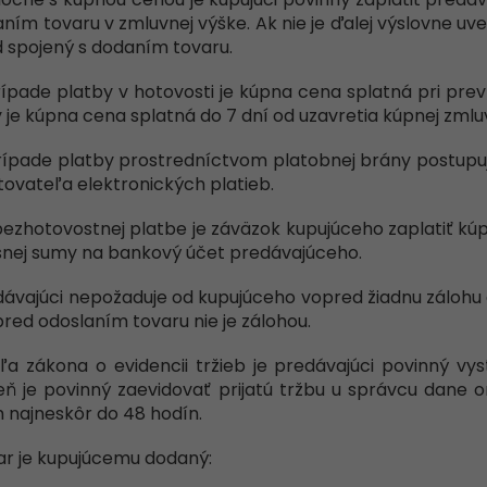
ním tovaru v zmluvnej výške. Ak nie je ďalej výslovne uv
 spojený s dodaním tovaru.
rípade platby v hotovosti je kúpna cena splatná pri pre
 je kúpna cena splatná do 7 dní od uzavretia kúpnej zmlu
rípade platby prostredníctvom platobnej brány postupu
ovateľa elektronických platieb.
 bezhotovostnej platbe je záväzok kupujúceho zaplatiť k
šnej sumy na bankový účet predávajúceho.
dávajúci nepožaduje od kupujúceho vopred žiadnu zálohu 
red odoslaním tovaru nie je zálohou.
ľa zákona o evidencii tržieb je predávajúci povinný vy
ň je povinný zaevidovať prijatú tržbu u správcu dane 
 najneskôr do 48 hodín.
ar je kupujúcemu dodaný: