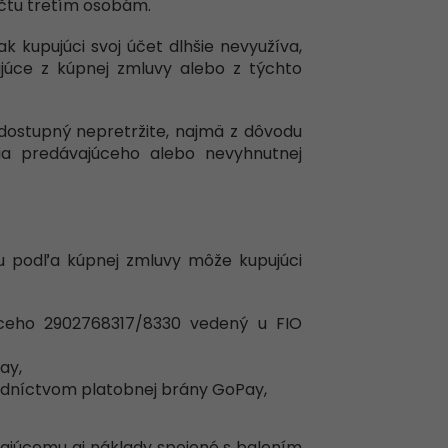
účtu tretím osobám.
k kupujúci svoj účet dlhšie nevyužíva,
ajúce z kúpnej zmluvy alebo z týchto
 dostupný nepretržite, najmä z dôvodu
ia predávajúceho alebo nevyhnutnej
u podľa kúpnej zmluvy môže kupujúci
ceho 2902768317/8330 vedený u FIO
ay,
dníctvom platobnej brány GoPay,
vajúcemu aj náklady spojené s balením