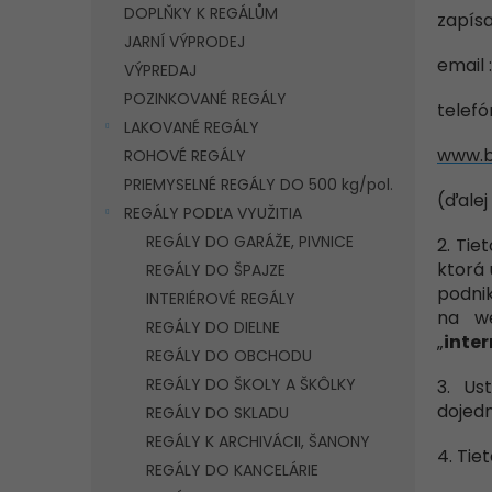
DOPLŇKY K REGÁLŮM
zapísa
JARNÍ VÝPRODEJ
email 
VÝPREDAJ
POZINKOVANÉ REGÁLY
telefó
LAKOVANÉ REGÁLY
www.b
ROHOVÉ REGÁLY
PRIEMYSELNÉ REGÁLY DO 500 kg/pol.
(ďalej
REGÁLY PODĽA VYUŽITIA
REGÁLY DO GARÁŽE, PIVNICE
2. Tie
ktorá 
REGÁLY DO ŠPAJZE
podnik
INTERIÉROVÉ REGÁLY
na we
REGÁLY DO DIELNE
„
inte
REGÁLY DO OBCHODU
REGÁLY DO ŠKOLY A ŠKÔLKY
3. Us
dojed
REGÁLY DO SKLADU
REGÁLY K ARCHIVÁCII, ŠANONY
4. Tie
REGÁLY DO KANCELÁRIE