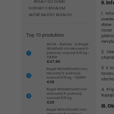
REGÁLY DO DOMU
II. I
DOPLNKY K REGÁLOM
1. Inf
AKČNÉ BALÍČKY REGÁLOV
uvede
dane 
tovar
Top 10 produktov
platn
nevylu
AKCIA - Balíček : 2x Regál
180x90x40 cm lakovaný 5-
2. Vš
policový, nosnosť 875 kg -
charak
ČIERNY
€47,90
3. V 
Regál 1800x900x400 mm,
tovar
lakovaný 5-policový,
nosnosť 875 kg - ČIERNY
obchod
€25
4. Prí
Regál 1600x800x400 mm
zinkovaný 5-policový,
kupuj
nosnosť 875 kg
€20
III. 
Regál 1800x700x400 mm
zinkovaný 5-policový,