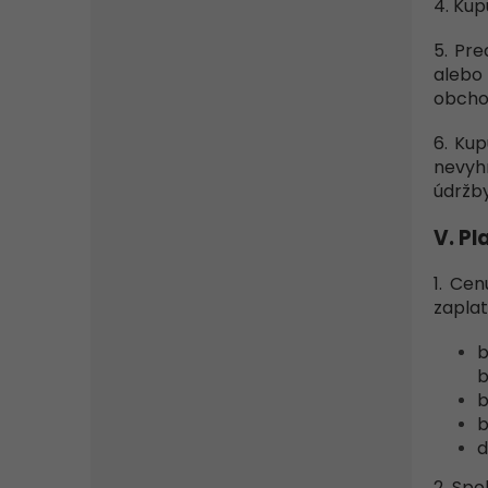
4. Kup
5. Pre
alebo
obcho
6. Kup
nevyh
údržb
V.
Pl
1. Ce
zaplat
b
b
b
b
d
2. Spo