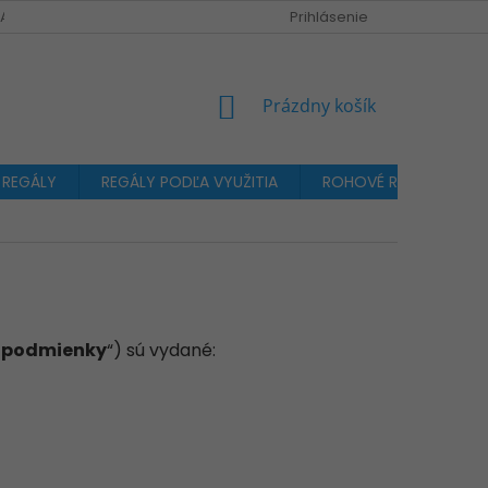
A OBJEDNÁVKA
Prihlásenie
NÁKUPNÝ
Prázdny košík
KOŠÍK
 REGÁLY
REGÁLY PODĽA VYUŽITIA
ROHOVÉ REGÁLY
 podmienky
“) sú vydané: