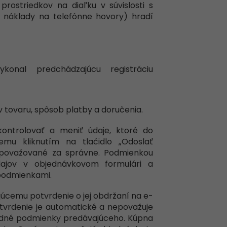
rostriedkov na diaľku v súvislosti s
, náklady na telefónne hovory) hradí
konal predchádzajúcu registráciu
ov tovaru, spôsob platby a doručenia.
ontrolovať a meniť údaje, ktoré do
emu kliknutím na tlačidlo „Odoslať
 považované za správne. Podmienkou
dajov v objednávkovom formulári a
 podmienkami.
úcemu potvrdenie o jej obdržaní na e-
otvrdenie je automatické a nepovažuje
hodné podmienky predávajúceho. Kúpna