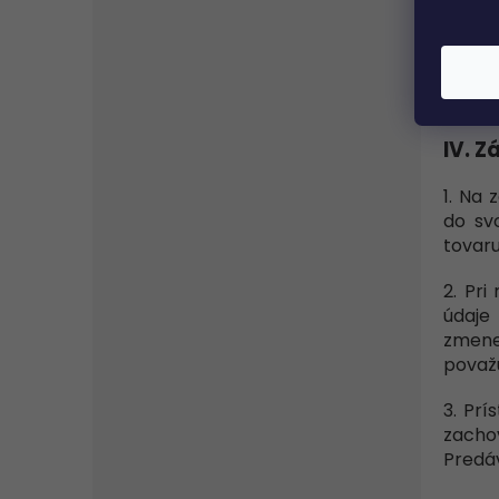
už vy
zákazn
10. Ku
Predáv
IV. Z
1. Na
do sv
tovaru
2. Pri
údaje
zmene
považu
3. Pr
zacho
Predáv