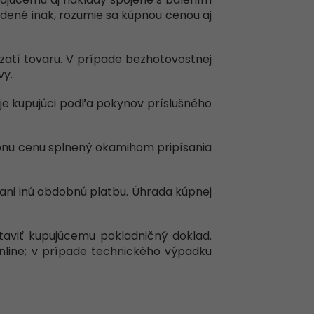
edené inak, rozumie sa kúpnou cenou aj
vzatí tovaru. V prípade bezhotovostnej
vy.
je kupujúci podľa pokynov príslušného
úpnu cenu splnený okamihom pripísania
ani inú obdobnú platbu. Úhrada kúpnej
staviť kupujúcemu pokladničný doklad.
online; v prípade technického výpadku