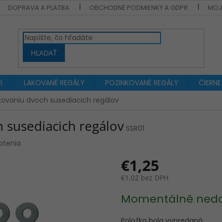
DOPRAVA A PLATBA
OBCHODNÉ PODMIENKY A GDPR
MOJ
HĽADAŤ
.
LAKOVANÉ REGÁLY
POZINKOVANÉ REGÁLY
ČIERNE
kovaniu dvoch susediacich regálov
 susediacich regálov
SSR01
otenia
€1,25
€1,02 bez DPH
Jednotková
Momentálně ned
cena:
Položka bola vypredaná…