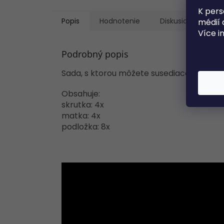
K pers
Popis
Hodnotenie
Diskusia
médií 
Více i
Podrobný popis
Sada, s ktorou môžete susediace regály zos
Obsahuje:
skrutka: 4x
matka: 4x
podložka: 8x