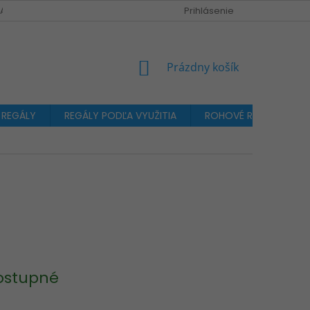
A OBJEDNÁVKA
Prihlásenie
NÁKUPNÝ
Prázdny košík
KOŠÍK
 REGÁLY
REGÁLY PODĽA VYUŽITIA
ROHOVÉ REGÁLY
ostupné