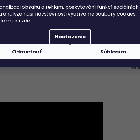
onalizaci obsahu a reklam, poskytování funkcí sociálních
a analýze naší návštěvnosti využíváme soubory cookies.
nformací
zde
.
Dod
Nastavenie
krutkovať k sebe a zvýšiť tak ich stabilitu.
Kate
Odmietnuť
Súhlasím
Hmo
pro
Pol