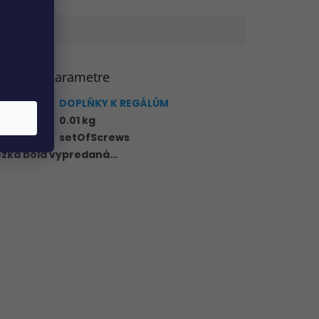
atočné parametre
gória
:
DOPLŇKY K REGÁLŮM
tnosť
:
0.01 kg
ductType
:
setOfScrews
ožka bola vypredaná…