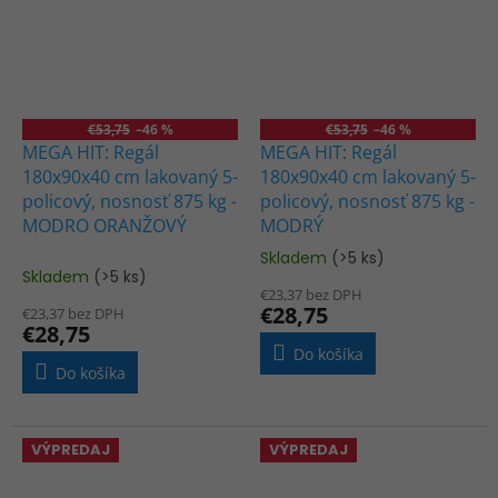
€53,75
–46 %
€53,75
–46 %
MEGA HIT: Regál
MEGA HIT: Regál
180x90x40 cm lakovaný 5-
180x90x40 cm lakovaný 5-
policový, nosnosť 875 kg -
policový, nosnosť 875 kg -
MODRO ORANŽOVÝ
MODRÝ
Skladem
(>5 ks)
Priemerné
Skladem
(>5 ks)
hodnotenie
€23,37 bez DPH
produktu
€28,75
€23,37 bez DPH
je
€28,75
4,0
Do košíka
z
Do košíka
5
hviezdičiek.
VÝPREDAJ
VÝPREDAJ