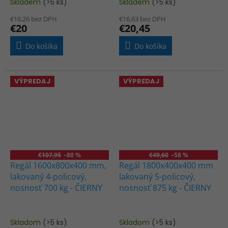
Skladem
(>5 ks)
Skladem
(>5 ks)
€16,26 bez DPH
€16,63 bez DPH
€20
€20,45
Do košíka
Do košíka
VÝPREDAJ
VÝPREDAJ
€107,95
–80 %
€49,60
–58 %
Regál 1600x800x400 mm,
Regál 1800x400x400 mm
lakovaný 4-policový,
lakovaný 5-policový,
nosnosť 700 kg - ČIERNY
nosnosť 875 kg - ČIERNY
Skladom
(>5 ks)
Skladom
(>5 ks)