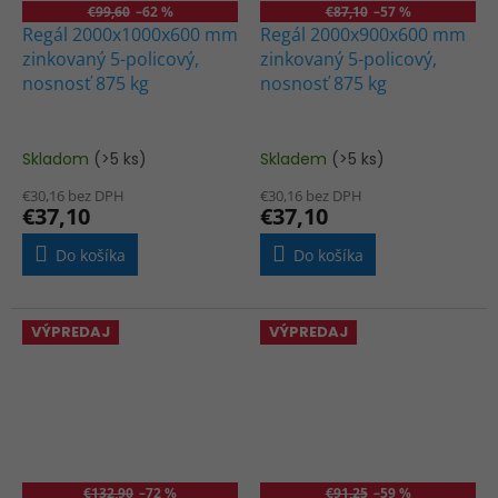
€99,60
–62 %
€87,10
–57 %
Regál 2000x1000x600 mm
Regál 2000x900x600 mm
zinkovaný 5-policový,
zinkovaný 5-policový,
nosnosť 875 kg
nosnosť 875 kg
Skladom
(>5 ks)
Skladem
(>5 ks)
€30,16 bez DPH
€30,16 bez DPH
€37,10
€37,10
Do košíka
Do košíka
VÝPREDAJ
VÝPREDAJ
€132,90
–72 %
€91,25
–59 %