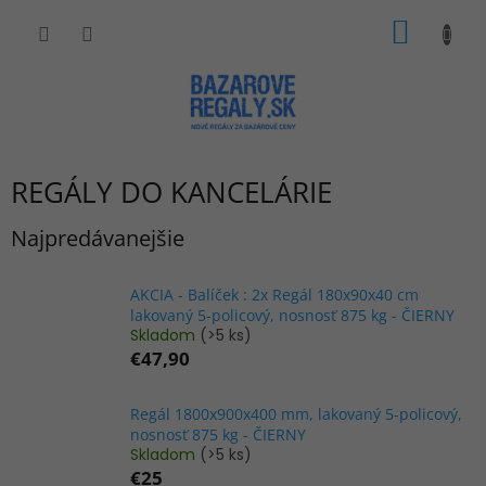
Prejsť
NÁKU
na
obsah
KOŠÍK
REGÁLY DO KANCELÁRIE
Najpredávanejšie
AKCIA - Balíček : 2x Regál 180x90x40 cm
lakovaný 5-policový, nosnosť 875 kg - ČIERNY
Skladom
(>5 ks)
€47,90
Regál 1800x900x400 mm, lakovaný 5-policový,
nosnosť 875 kg - ČIERNY
Skladom
(>5 ks)
€25