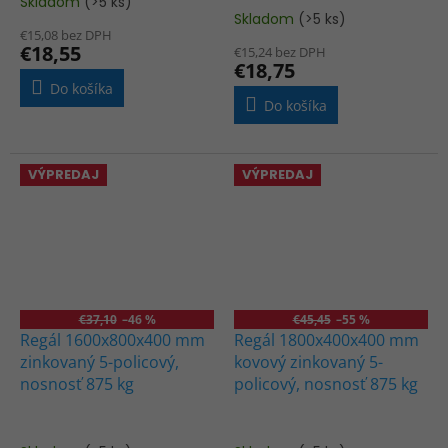
Skladom
(>5 ks)
Priemerné
Skladom
(>5 ks)
hodnotenie
€15,08 bez DPH
produktu
€18,55
€15,24 bez DPH
je
€18,75
5,0
Do košíka
z
Do košíka
5
hviezdičiek.
VÝPREDAJ
VÝPREDAJ
€37,10
–46 %
€45,45
–55 %
Regál 1600x800x400 mm
Regál 1800x400x400 mm
zinkovaný 5-policový,
kovový zinkovaný 5-
nosnosť 875 kg
policový, nosnosť 875 kg