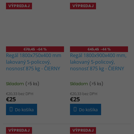
VÝPREDAJ
VÝPREDAJ
€70,45
–64 %
€45,45
–44 %
Regál 1800x750x400 mm
Regál 1800x900x400 mm,
lakovaný 5-policový,
lakovaný 5-policový,
nosnosť 875 kg - ČIERNY
nosnosť 875 kg - ČIERNY
Skladom
(>5 ks)
Skladom
(>5 ks)
Priemerné
Priemerné
hodnotenie
hodnotenie
€20,33 bez DPH
€20,33 bez DPH
produktu
produktu
€25
€25
je
je
5,0
3,3
Do košíka
Do košíka
z
z
5
5
hviezdičiek.
hviezdičiek.
VÝPREDAJ
VÝPREDAJ