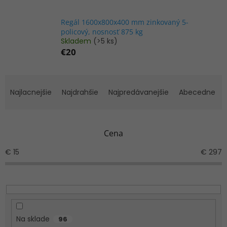
Regál 1600x800x400 mm zinkovaný 5-
policový, nosnosť 875 kg
Skladem
(>5 ks)
€20
R
a
Najlacnejšie
Najdrahšie
Najpredávanejšie
Abecedne
d
e
n
Cena
i
e
€
15
€
297
p
r
o
d
u
k
Na sklade
96
t