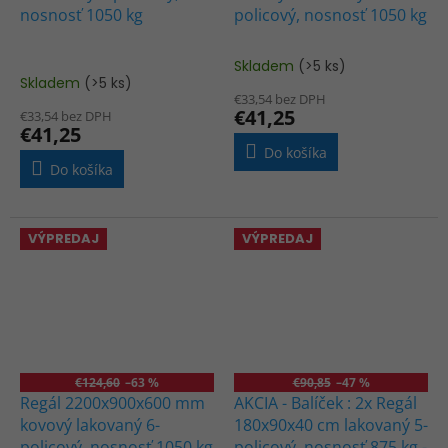
nosnosť 1050 kg
policový, nosnosť 1050 kg
Skladem
(>5 ks)
Priemerné
Skladem
(>5 ks)
hodnotenie
€33,54 bez DPH
produktu
€41,25
€33,54 bez DPH
je
€41,25
3,0
Do košíka
z
Do košíka
5
hviezdičiek.
VÝPREDAJ
VÝPREDAJ
€124,60
–63 %
€90,85
–47 %
Regál 2200x900x600 mm
AKCIA - Balíček : 2x Regál
kovový lakovaný 6-
180x90x40 cm lakovaný 5-
policový, nosnosť 1050 kg
policový, nosnosť 875 kg -