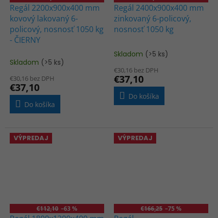
Regál 2200x900x400 mm
Regál 2400x900x400 mm
kovový lakovaný 6-
zinkovaný 6-policový,
policový, nosnosť 1050 kg
nosnosť 1050 kg
- ČIERNY
Skladom
(>5 ks)
Priemerné
Skladom
(>5 ks)
hodnotenie
€30,16 bez DPH
produktu
€37,10
€30,16 bez DPH
je
€37,10
1,0
Do košíka
z
Do košíka
5
hviezdičiek.
VÝPREDAJ
VÝPREDAJ
€112,10
–63 %
€166,25
–75 %