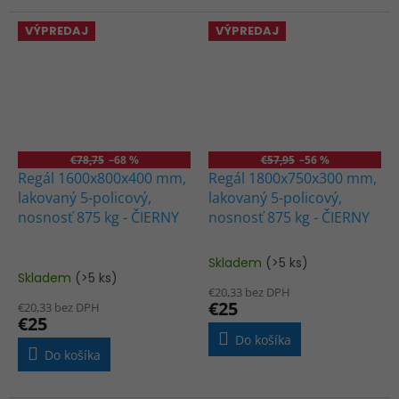
VÝPREDAJ
VÝPREDAJ
€78,75
–68 %
€57,95
–56 %
Regál 1600x800x400 mm,
Regál 1800x750x300 mm,
lakovaný 5-policový,
lakovaný 5-policový,
nosnosť 875 kg - ČIERNY
nosnosť 875 kg - ČIERNY
Skladem
(>5 ks)
Priemerné
Skladem
(>5 ks)
hodnotenie
€20,33 bez DPH
produktu
€25
€20,33 bez DPH
je
€25
5,0
Do košíka
z
Do košíka
5
hviezdičiek.