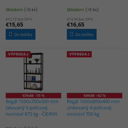
t
o
Skladom
(>5 ks)
Skladom
(>5 ks)
Priemerné
Priemerné
v
hodnotenie
hodnotenie
€12,72 bez DPH
€13,54 bez DPH
produktu
produktu
€15,65
€16,65
je
je
4,4
4,0
Do košíka
Do košíka
z
z
5
5
hviezdičiek.
hviezdičiek.
VÝPREDAJ
VÝPREDAJ
€74,60
–75 %
€49,60
–62 %
Regál 1500x700x300 mm
Regál 1600x800x400 mm
lakovaný 5-policový,
zinkovaný 4-policový,
nosnosť 875 kg - ČIERNY
nosnosť 700 kg