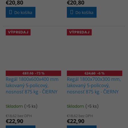
€20,80
€20,80
je
je
4,2
5,0
Do košíka
Do košíka
z
z
5
5
hviezdičiek.
hviezdičiek.
VÝPREDAJ
VÝPREDAJ
€87,10
–73 %
€24,60
–6 %
Regál 1800x600x400 mm
Regál 1800x700x300 mm,
lakovaný 5-policový,
lakovaný 5-policový,
nosnosť 875 kg - ČIERNY
nosnosť 875 kg - ČIERNY
Skladom
(>5 ks)
Skladom
(>5 ks)
Priemerné
Priemerné
hodnotenie
hodnotenie
€18,62 bez DPH
€18,62 bez DPH
produktu
produktu
€22,90
€22,90
je
je