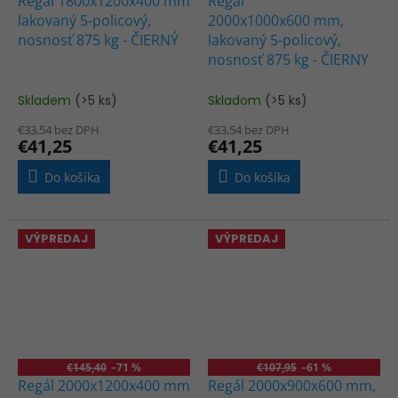
Regál 1800x1200x400 mm
Regál
lakovaný 5-policový,
2000x1000x600 mm,
nosnosť 875 kg - ČIERNÝ
lakovaný 5-policový,
nosnosť 875 kg - ČIERNY
Skladem
(>5 ks)
Skladom
(>5 ks)
€33,54 bez DPH
€33,54 bez DPH
€41,25
€41,25
Do košíka
Do košíka
VÝPREDAJ
VÝPREDAJ
€145,40
–71 %
€107,95
–61 %
Regál 2000x1200x400 mm
Regál 2000x900x600 mm,