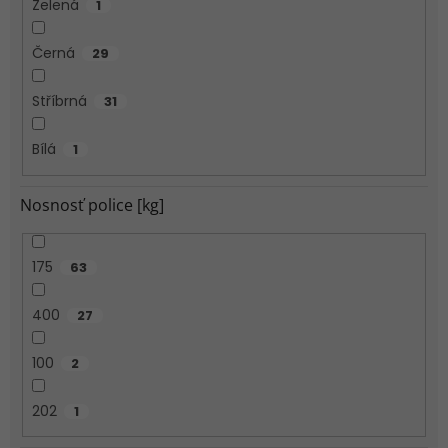
Zelená
1
Černá
29
Stříbrná
31
Bílá
1
Nosnosť police [kg]
175
63
400
27
100
2
202
1