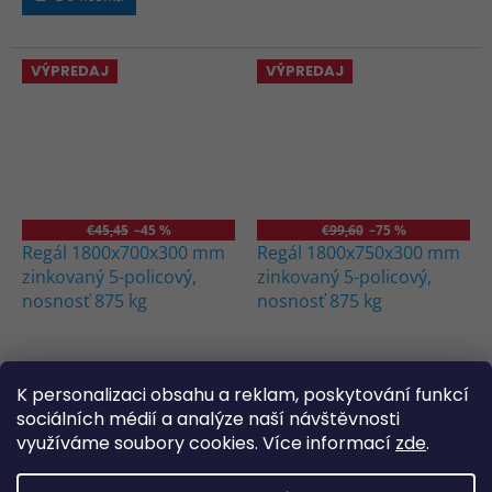
5
hviezdičiek.
VÝPREDAJ
VÝPREDAJ
€45,45
–45 %
€99,60
–75 %
Regál 1800x700x300 mm
Regál 1800x750x300 mm
zinkovaný 5-policový,
zinkovaný 5-policový,
nosnosť 875 kg
nosnosť 875 kg
Skladem
(>5 ks)
Skladem
(>5 ks)
K personalizaci obsahu a reklam, poskytování funkcí
€20 bez DPH
€20 bez DPH
sociálních médií a analýze naší návštěvnosti
€24,60
€24,60
využíváme soubory cookies. Více informací
zde
.
Do košíka
Do košíka