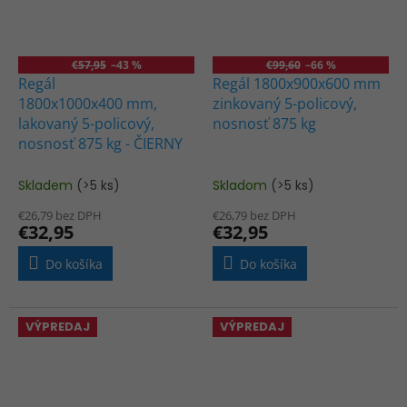
€57,95
–43 %
€99,60
–66 %
Regál
Regál 1800x900x600 mm
1800x1000x400 mm,
zinkovaný 5-policový,
lakovaný 5-policový,
nosnosť 875 kg
nosnosť 875 kg - ČIERNY
Skladem
(>5 ks)
Skladom
(>5 ks)
€26,79 bez DPH
€26,79 bez DPH
€32,95
€32,95
Do košíka
Do košíka
VÝPREDAJ
VÝPREDAJ