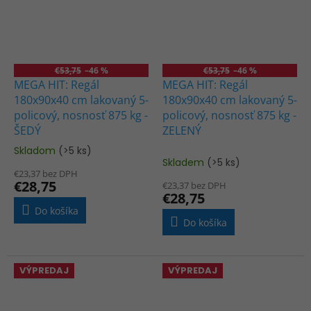
€53,75
–46 %
€53,75
–46 %
MEGA HIT: Regál
MEGA HIT: Regál
180x90x40 cm lakovaný 5-
180x90x40 cm lakovaný 5-
policový, nosnosť 875 kg -
policový, nosnosť 875 kg -
ŠEDÝ
ZELENÝ
Skladom
(>5 ks)
Priemerné
Skladem
(>5 ks)
hodnotenie
€23,37 bez DPH
produktu
€28,75
€23,37 bez DPH
je
€28,75
5,0
Do košíka
z
Do košíka
5
hviezdičiek.
VÝPREDAJ
VÝPREDAJ