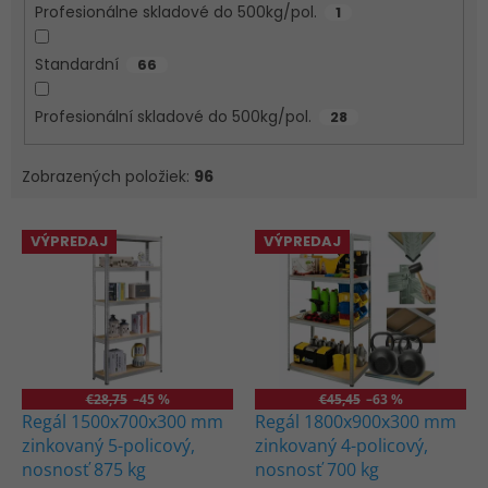
Profesionálne skladové do 500kg/pol.
1
Standardní
66
Profesionální skladové do 500kg/pol.
28
Zobrazených položiek:
96
V
VÝPREDAJ
VÝPREDAJ
ý
p
i
s
p
r
o
€28,75
–45 %
€45,45
–63 %
d
Regál 1500x700x300 mm
Regál 1800x900x300 mm
u
zinkovaný 5-policový,
zinkovaný 4-policový,
k
nosnosť 875 kg
nosnosť 700 kg