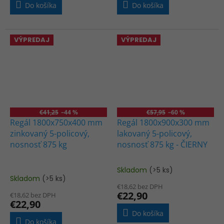
3,3
3,7
Do košíka
Do košíka
z
z
5
5
hviezdičiek.
hviezdičiek.
VÝPREDAJ
VÝPREDAJ
€41,25
–44 %
€57,95
–60 %
Regál 1800x750x400 mm
Regál 1800x900x300 mm
zinkovaný 5-policový,
lakovaný 5-policový,
nosnosť 875 kg
nosnosť 875 kg - ČIERNY
Skladom
(>5 ks)
Priemerné
Skladom
(>5 ks)
hodnotenie
€18,62 bez DPH
produktu
€22,90
€18,62 bez DPH
je
€22,90
4,5
Do košíka
z
Do košíka