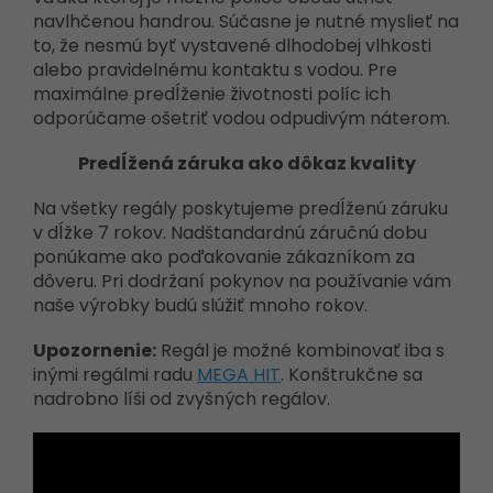
navlhčenou handrou. Súčasne je nutné myslieť na
to, že nesmú byť vystavené dlhodobej vlhkosti
alebo pravidelnému kontaktu s vodou. Pre
maximálne predĺženie životnosti políc ich
odporúčame ošetriť vodou odpudivým náterom.
Predĺžená záruka ako dôkaz kvality
Na všetky regály poskytujeme predĺženú záruku
v dĺžke 7 rokov. Nadštandardnú záručnú dobu
ponúkame ako poďakovanie zákazníkom za
dôveru. Pri dodržaní pokynov na používanie vám
naše výrobky budú slúžiť mnoho rokov.
Upozornenie:
Regál je možné kombinovať iba s
inými regálmi radu
MEGA HIT
. Konštrukčne sa
nadrobno líši od zvyšných regálov.