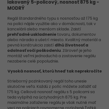
lakovaný 5-policový, nosnosť 875 kg -
MODRÝ
Regál štandardného typu s nosnosťou až 175 kg
na polici nájde využitie ako v domácnosti, tak v
kancelárii alebo menšom sklade. Zaistí
prehľadné uskladnenie
tovaru, dokumentov
alebo náradia a ušetrí miesto. Kvalitný materiál a
pevná konštrukcia zaistí
dlhú životnosť a
odolnosť voči poškodeniu
. Zároveň je jeho
montáž veľmi jednoduchá a zostavenie regálu
nezaberie celé popoludnie.
Vysoká nosnosť, ktorú hneď tak neprekročíte
Strieborný pozinkovaný regál toho unesie
skutočne veľa. Každú z políc môžete zaťažiť až
175 kg. Celková nosnosť regálu s 5 policami sa
teda vyšplhá na úctyhodných 875 kg. Pre
maximálne zaťaženie regálu je však nutné mať
veci na policiach rovnomerne rozložené.Ťažké