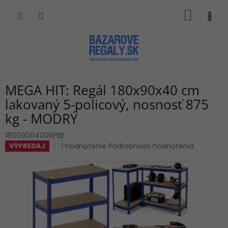
Prejsť
NÁKU
na
obsah
KOŠÍK
MEGA HIT: Regál 180x90x40 cm
lakovaný 5-policový, nosnosť 875
kg - MODRÝ
18009004005PBE
Priemerné
1 hodnotenie
Podrobnosti hodnotenia
VÝPREDAJ
hodnotenie
produktu
je
4,0
z
5
hviezdičiek.