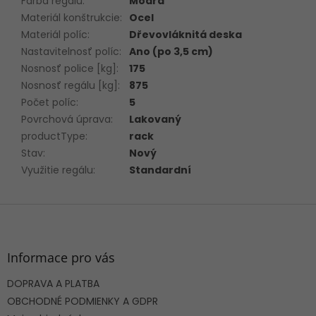
Farba regálu
:
Modrá
Materiál konštrukcie
:
Ocel
Materiál políc
:
Dřevovláknitá deska
Nastavitelnosť políc
:
Ano (po 3,5 cm)
Nosnosť police [kg]
:
175
Nosnosť regálu [kg]
:
875
Počet políc
:
5
Povrchová úprava
:
Lakovaný
productType
:
rack
Stav
:
Nový
Využitie regálu
:
Standardní
Z
á
p
ä
Informace pro vás
t
DOPRAVA A PLATBA
i
e
OBCHODNÉ PODMIENKY A GDPR