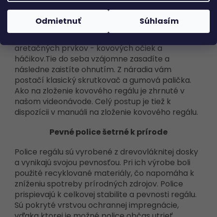
Montáž kovového regálu je veľmi jednoduchá a
Odmietnuť
Súhlasím
zvládne ju v podstate každý. Jednotlivé diely
regálu navzájom spojíte prostredníctvom
aretačných prvkov - kovových očiek a
háčikov.Tie do seba vzájomne zasadíte a
následne zaistíte ohnutím. Z náradia vám
postačí klasický skrutkovač a gumová palička.
Ako na zloženie kovového regálu je zhrnuté v
našom videonávode. Celý postup je tiež k
dispozícii v manuáli na zloženie kovového regálu.
Pevné police šetrné k prírode
Police regálu sú vyrobené z drevovláknitej dosky
a vynikajú svojou pevnosťou. Pri ich výrobe boli
použité recyklované materiály, čo napomáha k
zníženiu spotreby prírodných zdrojov. Police
prispievajú k celkovej stabilite a pevnosti regálu.
Sú pokryté vrstvou ochrannej impregnácie,
vďaka ktorej je možné police občas utrieť