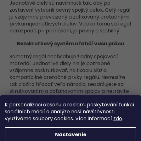
Jednotlivé diely sú navrhnuté tak, aby po
zostavení vytvorili pevný spojitý celok. Celý regál
je vzájomne previazaný a zafixovaný aretačnými
prvkami jednotlivých dielov. Vďaka tomu sa regál
nerozpadá pri prenášaní, je pevný a stabilný.
Bezskrutkový systém uľahčí vašu prácu
Samotný regál neobsahuje žiadny spojovací
materiál. Jednotlivé diely nie je potrebné
vzájomne zoskrutkovať, na fixáciu slúžia
kompatibilné aretačné prvky regálu. Nemusíte
tak zložito hľadať veľa náradia, nezdržujete sa
skrutkovaním a doťahovaním spojov a netrávite
hodiny skladaním regálu. Jedinou výnimkou, kedy
K personalizaci obsahu a reklam, poskytování funkcí
budete používať skrutky a skrutky, je uchytenie
sociálních médií a analýze naší návštěvnosti
už zostaveného regálu do steny, príp. spojenie
využíváme soubory cookies. Více informací
zde
.
viacerých regálov k sebe. Tieto kroky výrazne
prispejú k vašej bezpečnosti.
Nastavenie
Jednoduchá a rýchla montáž