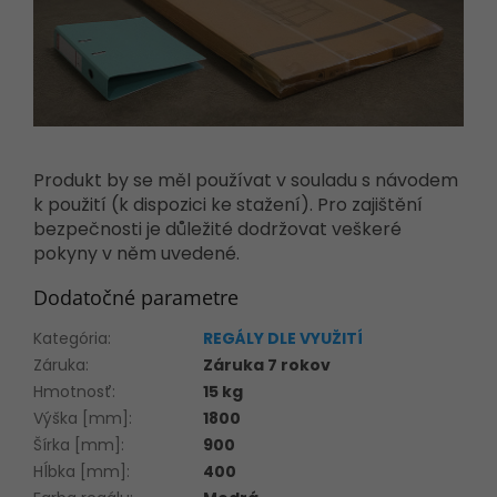
Produkt by se měl používat v souladu s návodem
k použití (k dispozici ke stažení). Pro zajištění
bezpečnosti je důležité dodržovat veškeré
pokyny v něm uvedené.
Dodatočné parametre
Kategória
:
REGÁLY DLE VYUŽITÍ
Záruka
:
Záruka 7 rokov
Hmotnosť
:
15 kg
Výška [mm]
:
1800
Šírka [mm]
:
900
Hĺbka [mm]
:
400