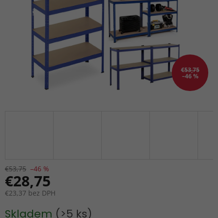
€53,75
–46 %
€53,75
–46 %
€28,75
€23,37 bez DPH
Jednotková
Skladem
(>5 ks)
cena: