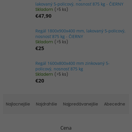
lakovaný 5-policový, nosnosť 875 kg - ČIERNY
Skladom
(>5 ks)
€47,90
Regál 1800x900x400 mm, lakovaný 5-policový,
nosnosť 875 kg - ČIERNY
Skladom
(>5 ks)
€25
Regál 1600x800x400 mm zinkovaný 5-
policový, nosnosť 875 kg
Skladem
(>5 ks)
€20
R
a
Najlacnejšie
Najdrahšie
Najpredávanejšie
Abecedne
d
e
n
Cena
i