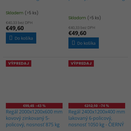
Skladem
(>5 ks)
Priemerné
Skladom
(>5 ks)
hodnotenie
€40,33 bez DPH
produktu
€49,60
€40,33 bez DPH
je
€49,60
1,0
Do košíka
z
Do košíka
5
hviezdičiek.
VÝPREDAJ
VÝPREDAJ
€95,45
–43 %
€212,10
–74 %
Regál 2000x1200x600 mm
Regál 2400x1200x400 mm
kovový zinkovaný 5-
lakovaný 6-policový,
policový, nosnosť 875 kg
nosnosť 1050 kg - ČIERNÝ