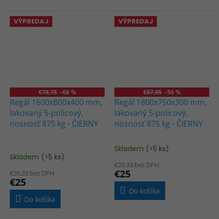
hviezdičiek.
VÝPREDAJ
VÝPREDAJ
€78,75
–68 %
€57,95
–56 %
Regál 1600x800x400 mm,
Regál 1800x750x300 mm,
lakovaný 5-policový,
lakovaný 5-policový,
nosnosť 875 kg - ČIERNY
nosnosť 875 kg - ČIERNY
Skladem
(>5 ks)
Priemerné
Skladem
(>5 ks)
hodnotenie
€20,33 bez DPH
produktu
€25
€20,33 bez DPH
je
€25
5,0
Do košíka
z
Do košíka
5
hviezdičiek.