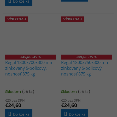
Do košíka
5
hviezdičiek.
VÝPREDAJ
VÝPREDAJ
€45,45
–45 %
€99,60
–75 %
Regál 1800x700x300 mm
Regál 1800x750x300 mm
zinkovaný 5-policový,
zinkovaný 5-policový,
nosnosť 875 kg
nosnosť 875 kg
Skladem
(>5 ks)
Skladem
(>5 ks)
€20 bez DPH
€20 bez DPH
€24,60
€24,60
Do košíka
Do košíka