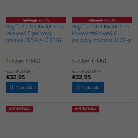
€141,25
–76 %
€107,95
–69 %
Regál 2000x900x400 mm,
Regál 2200x900x400 mm
lakovaný 5-policový,
kovový zinkovaný 6-
nosnosť 875 kg - ČIERNY
policový, nosnosť 1050 kg
Skladom
(>5 ks)
Skladem
(>5 ks)
€26,79 bez DPH
€26,79 bez DPH
€32,95
€32,95
Do košíka
Do košíka
VÝPREDAJ
VÝPREDAJ