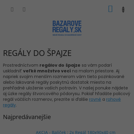
Prejsť
NÁKU
na
obsah
KOŠÍK
REGÁLY DO ŠPAJZE
Prostredníctvom
regálov do
špajze
sa vám podarí
uskladniť
veľké množstvo vecí
na malom priestore. Aj
napriek svojim menším rozmerom vám tieto pozinkované
alebo lakované regály poskytnú dostatok miesta na
prehľadné uloženie vašich potravín. V našej ponuke nájdete
aj úzke regály štvorcového pôdorysu. Pokiaľ hľadáte policový
regál väčších rozmerov, prezrite si ďalšie
rovné
a
rohové
regály
.
Najpredávanejšie
AKCIA - Balíček : 2x Regál 180x90x40 cm