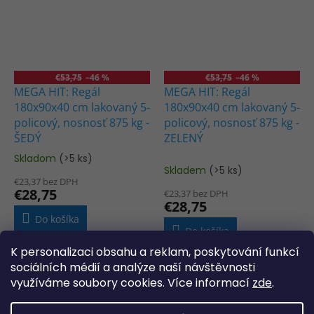
€53,75
–46 %
€53,75
–46 %
MEGA HIT: Regál
MEGA HIT: Regál
180x90x40 cm lakovaný 5-
180x90x40 cm lakovaný 5-
policový, nosnosť 875 kg -
policový, nosnosť 875 kg -
ŠEDÝ
ZELENÝ
Skladom
(>5 ks)
Priemerné
Skladem
(>5 ks)
hodnotenie
€23,37 bez DPH
produktu
€28,75
€23,37 bez DPH
je
€28,75
5,0
Do košíka
z
Do košíka
5
K personalizaci obsahu a reklam, poskytování funkcí
hviezdičiek.
sociálních médií a analýze naší návštěvnosti
VÝPREDAJ
VÝPREDAJ
využíváme soubory cookies. Více informací
zde
.