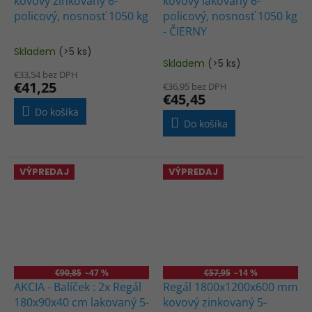
kovový zinkovaný 6-
kovový lakovaný 6-
policový, nosnosť 1050 kg
policový, nosnosť 1050 kg
- ČIERNY
Skladem
(>5 ks)
Priemerné
Skladem
(>5 ks)
hodnotenie
€33,54 bez DPH
produktu
€41,25
€36,95 bez DPH
je
€45,45
3,0
Do košíka
z
Do košíka
5
hviezdičiek.
VÝPREDAJ
VÝPREDAJ
€90,85
–47 %
€57,95
–14 %
AKCIA - Balíček : 2x Regál
Regál 1800x1200x600 mm
180x90x40 cm lakovaný 5-
kovový zinkovaný 5-