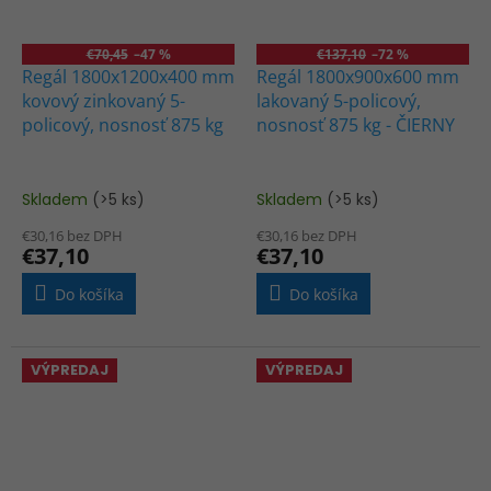
€70,45
–47 %
€137,10
–72 %
Regál 1800x1200x400 mm
Regál 1800x900x600 mm
kovový zinkovaný 5-
lakovaný 5-policový,
policový, nosnosť 875 kg
nosnosť 875 kg - ČIERNY
Skladem
(>5 ks)
Skladem
(>5 ks)
€30,16 bez DPH
€30,16 bez DPH
€37,10
€37,10
Do košíka
Do košíka
VÝPREDAJ
VÝPREDAJ