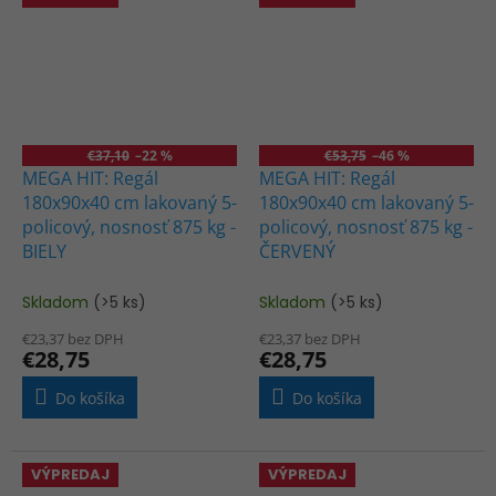
€37,10
–22 %
€53,75
–46 %
MEGA HIT: Regál
MEGA HIT: Regál
180x90x40 cm lakovaný 5-
180x90x40 cm lakovaný 5-
policový, nosnosť 875 kg -
policový, nosnosť 875 kg -
BIELY
ČERVENÝ
Skladom
(>5 ks)
Skladom
(>5 ks)
€23,37 bez DPH
€23,37 bez DPH
€28,75
€28,75
Do košíka
Do košíka
VÝPREDAJ
VÝPREDAJ