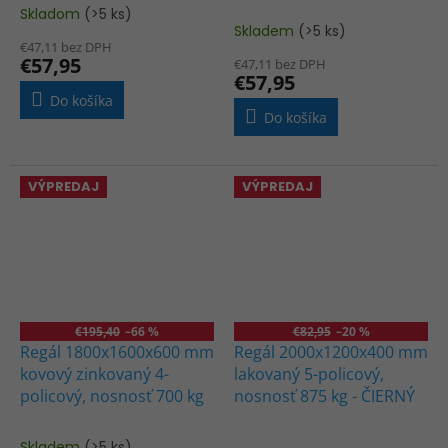
Skladom
(>5 ks)
Priemerné
Skladem
(>5 ks)
hodnotenie
€47,11 bez DPH
produktu
€57,95
€47,11 bez DPH
je
€57,95
5,0
Do košíka
z
Do košíka
5
hviezdičiek.
VÝPREDAJ
VÝPREDAJ
€195,40
–66 %
€82,95
–20 %
Regál 1800x1600x600 mm
Regál 2000x1200x400 mm
kovový zinkovaný 4-
lakovaný 5-policový,
policový, nosnosť 700 kg
nosnosť 875 kg - ČIERNÝ
Skladem
(>5 ks)