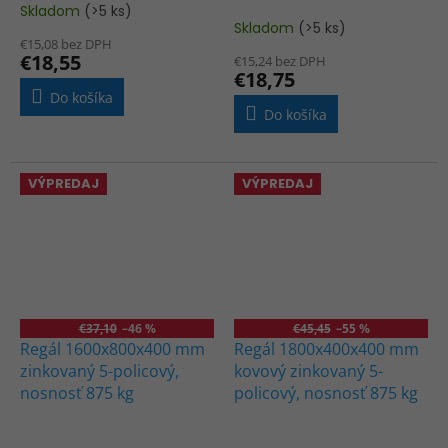
Skladom
(>5 ks)
Priemerné
Skladom
(>5 ks)
hodnotenie
€15,08 bez DPH
produktu
€18,55
€15,24 bez DPH
je
€18,75
5,0
Do košíka
z
Do košíka
5
hviezdičiek.
VÝPREDAJ
VÝPREDAJ
€37,10
–46 %
€45,45
–55 %
Regál 1600x800x400 mm
Regál 1800x400x400 mm
zinkovaný 5-policový,
kovový zinkovaný 5-
nosnosť 875 kg
policový, nosnosť 875 kg