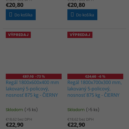
produktu
produktu
€20,80
€20,80
je
je
4,2
5,0
Do košíka
Do košíka
z
z
5
5
hviezdičiek.
hviezdičiek.
VÝPREDAJ
VÝPREDAJ
€87,10
–73 %
€24,60
–6 %
Regál 1800x600x400 mm
Regál 1800x700x300 mm,
lakovaný 5-policový,
lakovaný 5-policový,
nosnosť 875 kg - ČIERNY
nosnosť 875 kg - ČIERNY
Skladom
(>5 ks)
Skladom
(>5 ks)
Priemerné
Priemerné
hodnotenie
hodnotenie
€18,62 bez DPH
€18,62 bez DPH
produktu
produktu
€22,90
€22,90
je
je