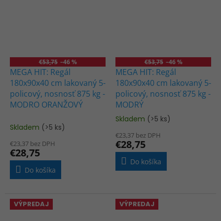
€53,75
–46 %
€53,75
–46 %
MEGA HIT: Regál
MEGA HIT: Regál
180x90x40 cm lakovaný 5-
180x90x40 cm lakovaný 5-
policový, nosnosť 875 kg -
policový, nosnosť 875 kg -
MODRO ORANŽOVÝ
MODRÝ
Skladem
(>5 ks)
Priemerné
Skladem
(>5 ks)
hodnotenie
€23,37 bez DPH
produktu
€28,75
€23,37 bez DPH
je
€28,75
4,0
Do košíka
z
Do košíka
5
hviezdičiek.
VÝPREDAJ
VÝPREDAJ