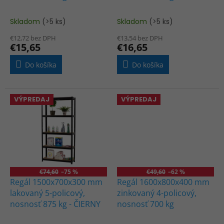
t
o
Skladom
(>5 ks)
Skladom
(>5 ks)
Priemerné
Priemerné
v
hodnotenie
hodnotenie
€12,72 bez DPH
€13,54 bez DPH
produktu
produktu
€15,65
€16,65
je
je
4,4
4,0
Do košíka
Do košíka
z
z
5
5
hviezdičiek.
hviezdičiek.
VÝPREDAJ
VÝPREDAJ
€74,60
–75 %
€49,60
–62 %
Regál 1500x700x300 mm
Regál 1600x800x400 mm
lakovaný 5-policový,
zinkovaný 4-policový,
nosnosť 875 kg - ČIERNY
nosnosť 700 kg