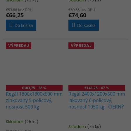
Skladom
(>5 ks)
Skladom
(>5 ks)
€53,86 bez DPH
€60,65 bez DPH
€66,25
€74,60
Do košíka
Do košíka
VÝPREDAJ
VÝPREDAJ
€103,75
–28 %
€141,25
–47 %
Regál 1800x1800x600 mm
Regál 2400x1200x600 mm
zinkovaný 5-policový,
lakovaný 6-policový,
nosnosť 500 kg
nosnosť 1050 kg - ČIERNÝ
Skladem
(>5 ks)
Priemerné
Skladem
(>5 ks)
hodnotenie