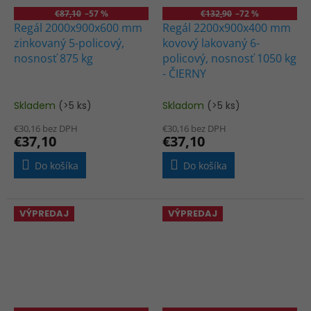
€87,10
–57 %
€132,90
–72 %
Regál 2000x900x600 mm
Regál 2200x900x400 mm
zinkovaný 5-policový,
kovový lakovaný 6-
nosnosť 875 kg
policový, nosnosť 1050 kg
- ČIERNY
Skladem
(>5 ks)
Skladom
(>5 ks)
€30,16 bez DPH
€30,16 bez DPH
€37,10
€37,10
Do košíka
Do košíka
VÝPREDAJ
VÝPREDAJ