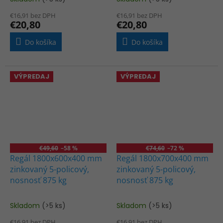
€16,91 bez DPH
€16,91 bez DPH
€20,80
€20,80
Do košíka
Do košíka
VÝPREDAJ
VÝPREDAJ
€49,60
–58 %
€74,60
–72 %
Regál 1800x600x400 mm
Regál 1800x700x400 mm
zinkovaný 5-policový,
zinkovaný 5-policový,
nosnosť 875 kg
nosnosť 875 kg
Skladom
(>5 ks)
Skladom
(>5 ks)
Priemerné
Priemerné
hodnotenie
hodnotenie
€16,91 bez DPH
€16,91 bez DPH