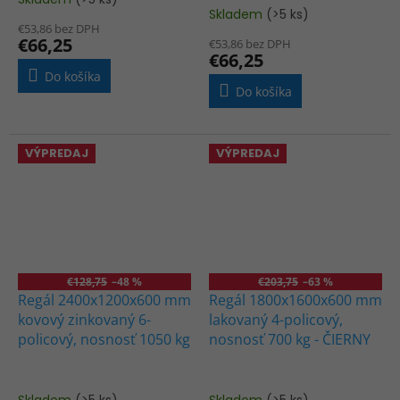
Priemerné
Skladem
(>5 ks)
hodnotenie
€53,86 bez DPH
produktu
€66,25
€53,86 bez DPH
je
€66,25
5,0
Do košíka
z
Do košíka
5
hviezdičiek.
VÝPREDAJ
VÝPREDAJ
€128,75
–48 %
€203,75
–63 %
Regál 2400x1200x600 mm
Regál 1800x1600x600 mm
kovový zinkovaný 6-
lakovaný 4-policový,
policový, nosnosť 1050 kg
nosnosť 700 kg - ČIERNY