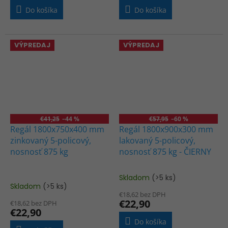
3,3
3,7
Do košíka
Do košíka
z
z
5
5
hviezdičiek.
hviezdičiek.
VÝPREDAJ
VÝPREDAJ
€41,25
–44 %
€57,95
–60 %
Regál 1800x750x400 mm
Regál 1800x900x300 mm
zinkovaný 5-policový,
lakovaný 5-policový,
nosnosť 875 kg
nosnosť 875 kg - ČIERNY
Skladom
(>5 ks)
Priemerné
Skladom
(>5 ks)
hodnotenie
€18,62 bez DPH
produktu
€22,90
€18,62 bez DPH
je
€22,90
4,5
Do košíka
z