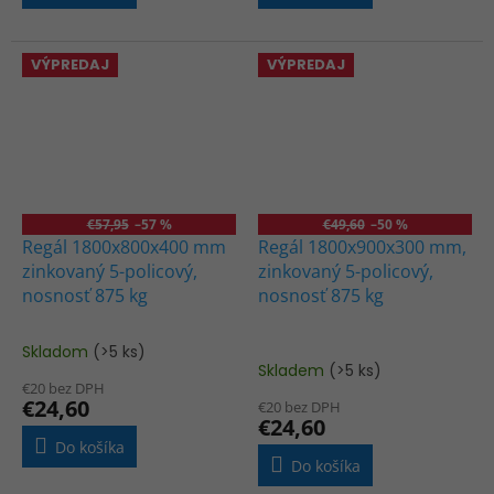
VÝPREDAJ
VÝPREDAJ
€57,95
–57 %
€49,60
–50 %
Regál 1800x800x400 mm
Regál 1800x900x300 mm,
zinkovaný 5-policový,
zinkovaný 5-policový,
nosnosť 875 kg
nosnosť 875 kg
Skladom
(>5 ks)
Priemerné
Skladem
(>5 ks)
hodnotenie
€20 bez DPH
produktu
€24,60
€20 bez DPH
je
€24,60
5,0
Do košíka
z
Do košíka
5