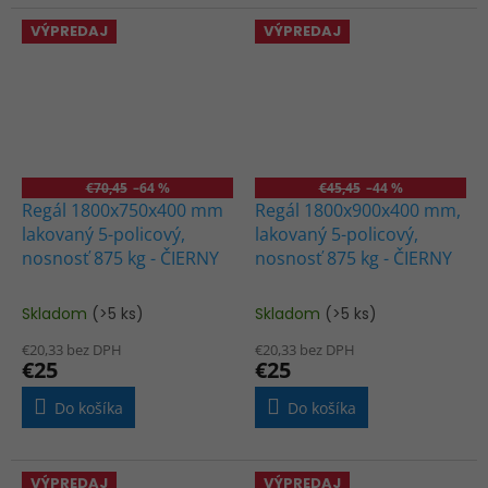
VÝPREDAJ
VÝPREDAJ
€70,45
–64 %
€45,45
–44 %
Regál 1800x750x400 mm
Regál 1800x900x400 mm,
lakovaný 5-policový,
lakovaný 5-policový,
nosnosť 875 kg - ČIERNY
nosnosť 875 kg - ČIERNY
Skladom
(>5 ks)
Skladom
(>5 ks)
Priemerné
Priemerné
hodnotenie
hodnotenie
€20,33 bez DPH
€20,33 bez DPH
produktu
produktu
€25
€25
je
je
5,0
3,3
Do košíka
Do košíka
z
z
5
5
hviezdičiek.
hviezdičiek.
VÝPREDAJ
VÝPREDAJ