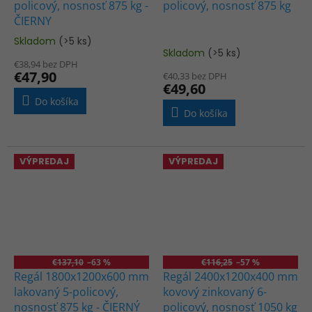
policový, nosnosť 875 kg -
policový, nosnosť 875 kg
ČIERNY
Skladom
(>5 ks)
Priemerné
Skladom
(>5 ks)
hodnotenie
€38,94 bez DPH
produktu
€47,90
€40,33 bez DPH
je
€49,60
4,9
Do košíka
z
Do košíka
5
hviezdičiek.
VÝPREDAJ
VÝPREDAJ
€137,10
–63 %
€116,25
–57 %
Regál 1800x1200x600 mm
Regál 2400x1200x400 mm
lakovaný 5-policový,
kovový zinkovaný 6-
nosnosť 875 kg - ČIERNÝ
policový, nosnosť 1050 kg