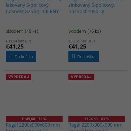
lakovaný 5-policový,
zinkovaný 6-policový,
nosnosť 875 kg - ČIERNY
nosnosť 1050 kg
Skladem
(>5 ks)
Skladem
(>5 ks)
€33,54 bez DPH
€33,54 bez DPH
€41,25
€41,25
Do košíka
Do košíka
VÝPREDAJ
VÝPREDAJ
€149,60
–72 %
€124,60
–63 %
Regál 2200x900x600 mm
Regál 2200x900x600 mm