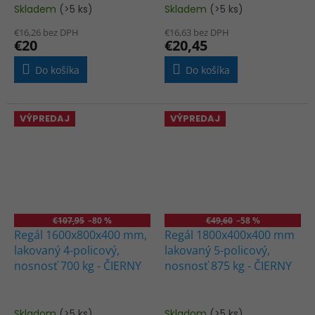
Skladem
(>5 ks)
Skladem
(>5 ks)
€16,26 bez DPH
€16,63 bez DPH
€20
€20,45
Do košíka
Do košíka
VÝPREDAJ
VÝPREDAJ
€107,95
–80 %
€49,60
–58 %
Regál 1600x800x400 mm,
Regál 1800x400x400 mm
lakovaný 4-policový,
lakovaný 5-policový,
nosnosť 700 kg - ČIERNY
nosnosť 875 kg - ČIERNY
Skladom
(>5 ks)
Skladom
(>5 ks)