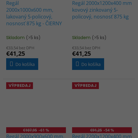
Regál
Regál 2000x1200x400 mm
2000x1000x600 mm,
kovový zinkovaný 5-
lakovaný 5-policový,
policový, nosnosť 875 kg
nosnosť 875 kg - ČIERNY
Skladom
(>5 ks)
Skladem
(>5 ks)
€33,54 bez DPH
€33,54 bez DPH
€41,25
€41,25
Do košíka
Do košíka
VÝPREDAJ
VÝPREDAJ
€107,95
–61 %
€91,25
–54 %
Regál 2000x900x600 mm,
Regál 2200x1200x400 mm