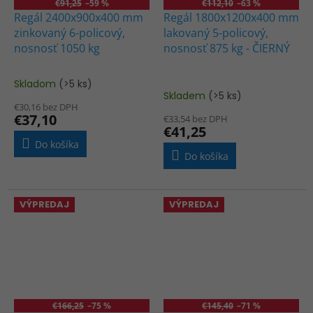
€91,25
–59 %
€112,10
–63 %
Regál 2400x900x400 mm
Regál 1800x1200x400 mm
zinkovaný 6-policový,
lakovaný 5-policový,
nosnosť 1050 kg
nosnosť 875 kg - ČIERNÝ
Skladom
(>5 ks)
Priemerné
Skladem
(>5 ks)
hodnotenie
€30,16 bez DPH
produktu
€37,10
€33,54 bez DPH
je
€41,25
1,0
Do košíka
z
Do košíka
5
hviezdičiek.
VÝPREDAJ
VÝPREDAJ
€166,25
–75 %
€145,40
–71 %