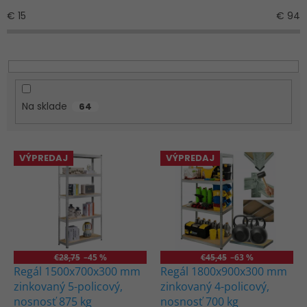
e
€
15
€
94
p
r
o
d
u
k
Na sklade
64
t
o
v
V
VÝPREDAJ
VÝPREDAJ
ý
p
i
s
p
r
o
€28,75
–45 %
€45,45
–63 %
d
Regál 1500x700x300 mm
Regál 1800x900x300 mm
u
zinkovaný 5-policový,
zinkovaný 4-policový,
k
nosnosť 875 kg
nosnosť 700 kg