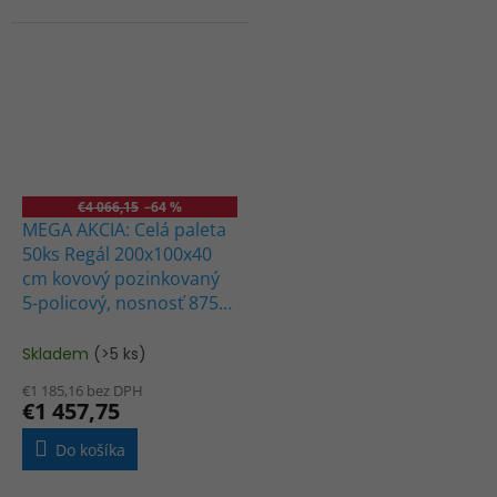
€4 066,15
–64 %
MEGA AKCIA: Celá paleta
50ks Regál 200x100x40
cm kovový pozinkovaný
5-policový, nosnosť 875
kg
Skladem
(>5 ks)
€1 185,16 bez DPH
€1 457,75
Do košíka