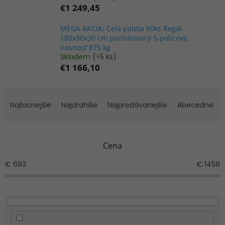
€1 249,45
MEGA AKCIA: Celá paleta 60ks Regál
180x90x30 cm pozinkovaný 5-policový,
nosnosť 875 kg
Skladem
(>5 ks)
€1 166,10
R
a
Najlacnejšie
Najdrahšie
Najpredávanejšie
Abecedne
d
e
n
Cena
i
e
€
693
€
1458
p
r
o
d
u