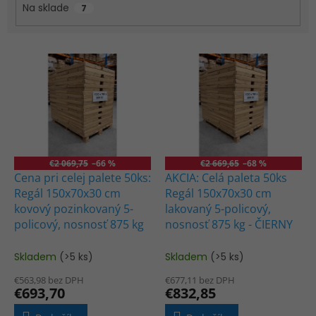
k
Na sklade
7
t
o
v
V
ý
p
i
s
p
r
o
€2 069,75
–66 %
€2 669,65
–68 %
d
Cena pri celej palete 50ks:
AKCIA: Celá paleta 50ks
u
Regál 150x70x30 cm
Regál 150x70x30 cm
k
kovový pozinkovaný 5-
lakovaný 5-policový,
t
policový, nosnosť 875 kg
nosnosť 875 kg - ČIERNY
o
v
Skladem
(>5 ks)
Skladem
(>5 ks)
€563,98 bez DPH
€677,11 bez DPH
€693,70
€832,85