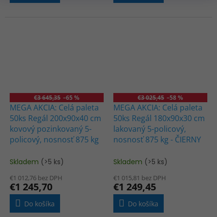
€3 645,35
–65 %
€3 025,45
–58 %
MEGA AKCIA: Celá paleta
MEGA AKCIA: Celá paleta
50ks Regál 200x90x40 cm
50ks Regál 180x90x30 cm
kovový pozinkovaný 5-
lakovaný 5-policový,
policový, nosnosť 875 kg
nosnosť 875 kg - ČIERNY
Skladem
(>5 ks)
Skladem
(>5 ks)
€1 012,76 bez DPH
€1 015,81 bez DPH
€1 245,70
€1 249,45
Do košíka
Do košíka