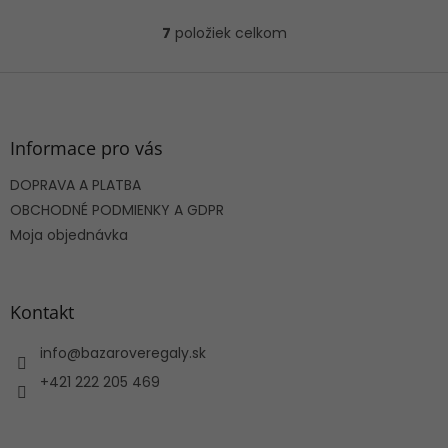
7
položiek celkom
O
v
l
Z
á
á
d
p
a
ä
Informace pro vás
c
t
i
DOPRAVA A PLATBA
i
e
e
OBCHODNÉ PODMIENKY A GDPR
p
r
Moja objednávka
v
k
y
v
Kontakt
ý
p
info
@
bazaroveregaly.sk
i
s
+421 222 205 469
u