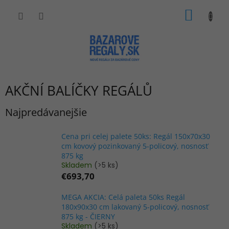
Prejsť
NÁKU
na
obsah
KOŠÍK
AKČNÍ BALÍČKY REGÁLŮ
Najpredávanejšie
Cena pri celej palete 50ks: Regál 150x70x30
cm kovový pozinkovaný 5-policový, nosnosť
875 kg
Skladem
(>5 ks)
€693,70
MEGA AKCIA: Celá paleta 50ks Regál
180x90x30 cm lakovaný 5-policový, nosnosť
875 kg - ČIERNY
Skladem
(>5 ks)