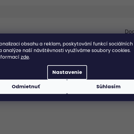
Dod
Kate
onalizaci obsahu a reklam, poskytování funkcí sociálních
Hmo
a analýze naší návštěvnosti využíváme soubory cookies.
lny pomocník pre prácu doma, na záhrade, v sklade aj na
nformací
zde
.
Pol
 bezpečnostným zámkom a kompaktným rozmerom je
Nastavenie
Odmietnuť
Súhlasím