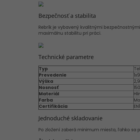
Bezpečnosť a stabilita
Rebrík je vybavený kvalitnými bezpečnostný
maximálnu stabilitu pri práci.
Technické parametre
Typ
Te
Prevedenie
1x9
Výška
2,
Nosnosť
15
Materiál
Hli
Farba
Mo
Certifikácia
EN1
Jednoduché skladovanie
Po zložení zaberá minimum miesta, ľahko sa pr