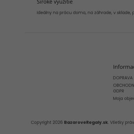
Široké využitie
Ideálny na prácu doma, na záhrade, v sklade,
Z
á
p
ä
t
Informa
i
e
DOPRAVA 
OBCHODNÉ
GDPR
Moja obj
Copyright 2026
BazaroveRegaly.sk
. Všetky pr