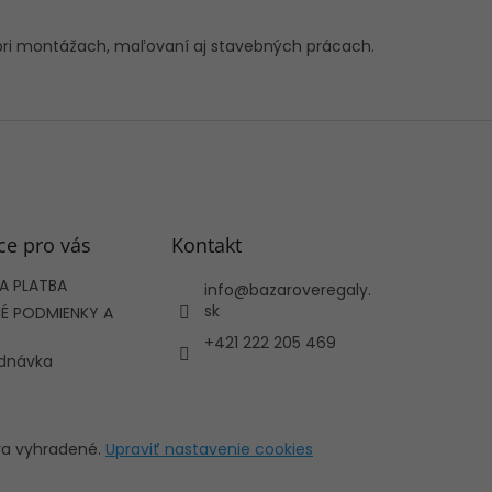
 pri montážach, maľovaní aj stavebných prácach.
ce pro vás
Kontakt
A PLATBA
info
@
bazaroveregaly.
sk
 PODMIENKY A
+421 222 205 469
ednávka
áva vyhradené.
Upraviť nastavenie cookies