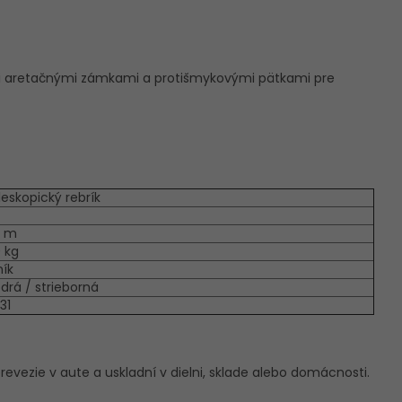
mi aretačnými zámkami a protišmykovými pätkami pre
leskopický rebrík
9 m
0 kg
ník
drá / strieborná
31
evezie v aute a uskladní v dielni, sklade alebo domácnosti.