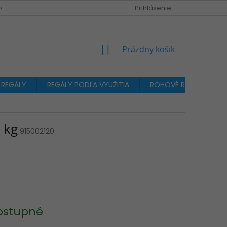
A OBJEDNÁVKA
Prihlásenie
NÁKUPNÝ
Prázdny košík
KOŠÍK
 REGÁLY
REGÁLY PODĽA VYUŽITIA
ROHOVÉ REGÁLY
 kg
915002120
ostupné