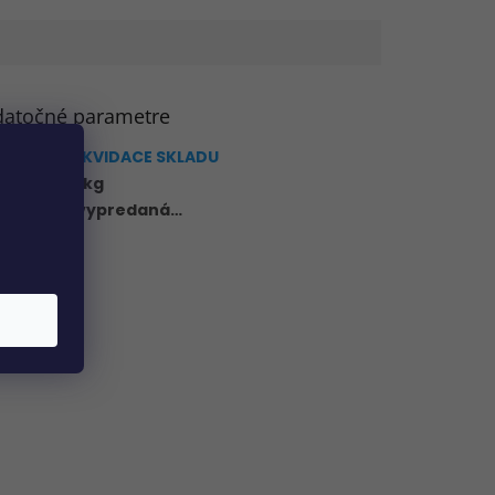
atočné parametre
gória
:
LIKVIDACE SKLADU
tnosť
:
8 kg
ožka bola vypredaná…