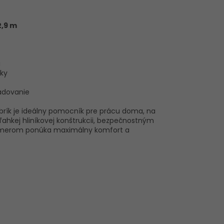
2,9 m
a
tky
adovanie
ebrík je ideálny pomocník pre prácu doma, na
ľahkej hliníkovej konštrukcii, bezpečnostným
erom ponúka maximálny komfort a