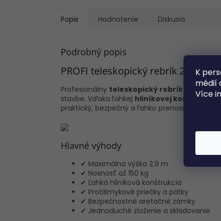
Popis
Hodnotenie
Diskusia
Podrobný popis
PROFI teleskopický rebrík 2,9 m
K pers
médií 
Profesionálny
teleskopický rebrík 1x9
je ideá
Více i
stavbe. Vďaka ľahkej
hliníkovej konštrukcii
,
praktický, bezpečný a ľahko prenosný.
Hlavné výhody
✔ Maximálna výška 2,9 m
✔ Nosnosť až 150 kg
✔ Ľahká hliníková konštrukcia
✔ Protišmykové priečky a pätky
✔ Bezpečnostné aretačné zámky
✔ Jednoduché zloženie a skladovanie