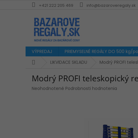
Prejsť
+421 222 205 469
info@bazaroveregaly.sk
na
obsah
VÝPREDAJ
PRIEMYSELNÉ REGÁLY DO 500 kg/pol
Domov
LIKVIDACE SKLADU
Modrý PROFI telesk
Modrý PROFI teleskopický re
Priemerné
Neohodnotené
Podrobnosti hodnotenia
hodnotenie
produktu
je
0,0
z
5
hviezdičiek.