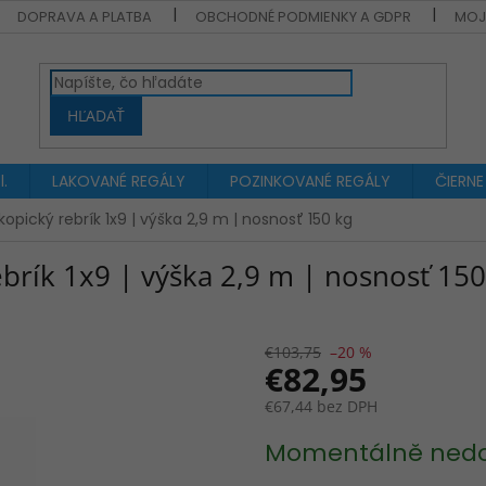
DOPRAVA A PLATBA
OBCHODNÉ PODMIENKY A GDPR
MOJ
HĽADAŤ
.
LAKOVANÉ REGÁLY
POZINKOVANÉ REGÁLY
ČIERNE
opický rebrík 1x9 | výška 2,9 m | nosnosť 150 kg
brík 1x9 | výška 2,9 m | nosnosť 150
€103,75
–20 %
€82,95
€67,44 bez DPH
Jednotková
Momentálně ned
cena: