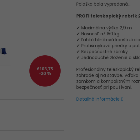
Položka bola vypredaná…
PROFI teleskopický rebrík 
✔ Maximálna výška 2,9 m
✔ Nosnosť až 150 kg
✔ Ľahká hliníková konštrukci
✔ Protišmykové priečky a pä
✔ Bezpečnostné zámky
✔ Jednoduché zloženie a skl
€103,75
Profesionálny teleskopický r
–20 %
záhrade aj na stavbe. Vďaka 
zámkom a kompaktným rozm
bezpečnosť pri používaní.
Detailné informácie