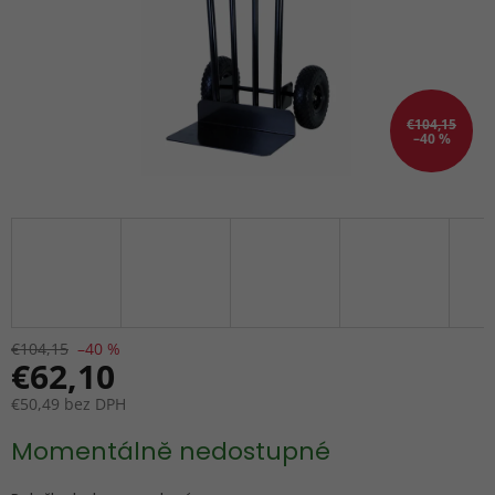
€104,15
–40 %
€104,15
–40 %
€62,10
€50,49 bez DPH
Jednotková
Momentálně nedostupné
cena: