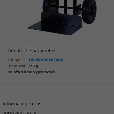
Dodatočné parametre
Kategória
:
LIKVIDACE SKLADU
Hmotnosť
:
15 kg
Položka bola vypredaná…
Z
á
p
ä
Informace pro vás
t
DOPRAVA A PLATBA