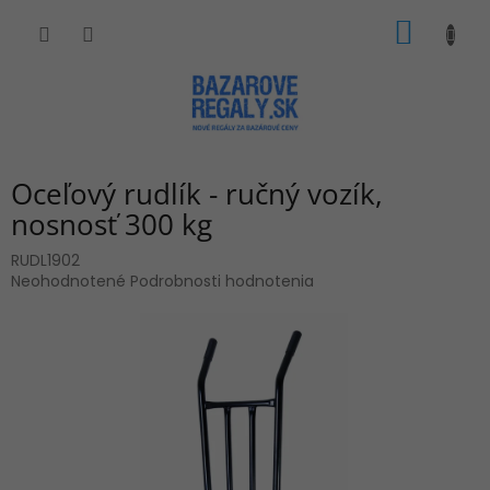
Prejsť
NÁKU
na
obsah
KOŠÍK
Oceľový rudlík - ručný vozík,
nosnosť 300 kg
RUDL1902
Priemerné
Neohodnotené
Podrobnosti hodnotenia
hodnotenie
produktu
je
0,0
z
5
hviezdičiek.