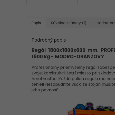
Popis
Súvisiace súbory (1)
Hodnoten
Podrobný popis
Regál 1800x1800x600 mm, PROFE
1600 kg - MODRO-ORANŽOVÝ
Profesionálny priemyselný regál zabezpe
svojej konštrukcii šetrí miesto pri skla
hmotnosťou. Každá polica regálu má nosno
tehiel! Nezabudnite však, že stojan musí
jeho pevnosť.