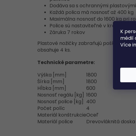
Dodáva sa s ochrannými plastovými
Každá polica má nosnosť až 400 kg
Maximálna nosnosť do 1600 kg pri 
Police sú nastaviteľné v krokoch po
K pers
Záruka 7 rokov
médií 
Plastové nožičky zabraňujú poškodeniu po
Více i
obsahuje 4 ks.
Technické parametre:
Výška [mm]
1800
Šírka [mm]
1800
Hĺbka [mm]
600
Nosnosť regálu [kg]
1600
Nosnosť police [kg]
400
Počet políc
4
Materiál konštrukcie
Oceľ
Materiál police
Drevovláknitá doska