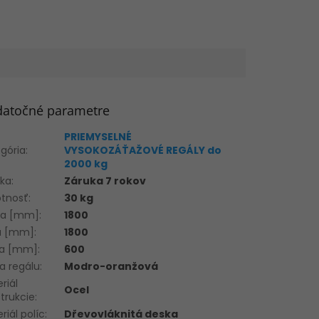
atočné parametre
PRIEMYSELNÉ
gória
:
VYSOKOZÁŤAŽOVÉ REGÁLY do
2000 kg
uka
:
Záruka 7 rokov
tnosť
:
30 kg
ka [mm]
:
1800
ka [mm]
:
1800
ka [mm]
:
600
a regálu
:
Modro-oranžová
riál
Ocel
trukcie
:
riál políc
:
Dřevovláknitá deska