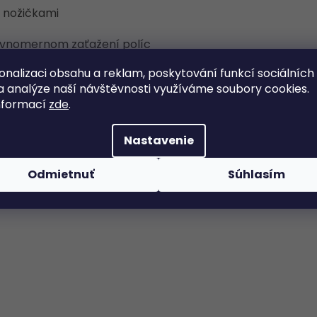
 nožičkami
rovnomernom zaťažení políc
 6 cm
onalizaci obsahu a reklam, poskytování funkcí sociálních
a analýze naší návštěvnosti využíváme soubory cookies.
dlahy a zároveň zabezpečujú stabilitu police, balenie
nformací
zde
.
Nastavenie
Odmietnuť
Súhlasím