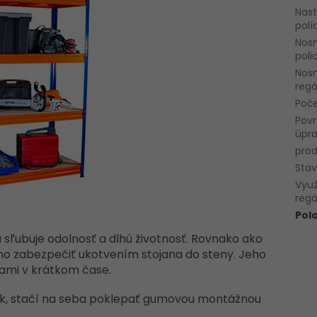
Nast
polí
Nos
poli
Nos
regá
Poče
Pov
úpr
pro
Sta
Využ
regá
Pol
sľubuje odolnosť a dlhú životnosť. Rovnako ako
žno zabezpečiť ukotvením stojana do steny. Jeho
 sami v krátkom čase.
ek, stačí na seba poklepať gumovou montážnou