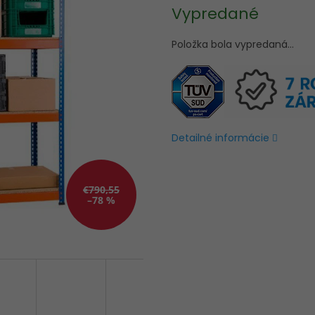
Jednotková
Vypredané
cena:
Položka bola vypredaná…
Detailné informácie
€790,55
–78 %