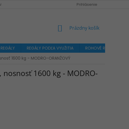
A OBJEDNÁVKA
Prihlásenie
NÁKUPNÝ
Prázdny košík
KOŠÍK
 REGÁLY
REGÁLY PODĽA VYUŽITIA
ROHOVÉ REGÁLY
nosnosť 1600 kg - MODRO-ORANŽOVÝ
, nosnosť 1600 kg - MODRO-