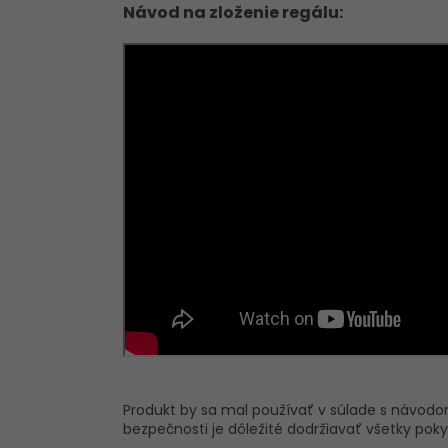
Návod na zloženie regálu:
Produkt by sa mal používať v súlade s návodom 
bezpečnosti je dôležité dodržiavať všetky po