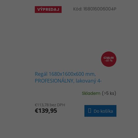
Kód:
168016006004P
VÝPREDAJ
€748,90
–81 %
Regál 1680x1600x600 mm,
PROFESIONÁLNY, lakovaný 4-
policový, nosnosť 1600 kg -
Skladem
(>5 ks)
MODRO-ORANŽOVÝ
€113,78 bez DPH
€139,95
Do košíka