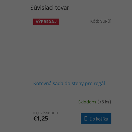
Súvisiaci tovar
Kód:
SUR01
VÝPREDAJ
Kotevná sada do steny pre regál
Skladom
(>5 ks)
€1,02 bez DPH
€1,25
Do košíka