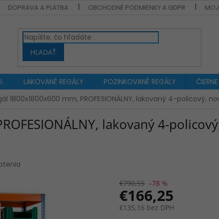
DOPRAVA A PLATBA
OBCHODNÉ PODMIENKY A GDPR
MOJ
HĽADAŤ
.
LAKOVANÉ REGÁLY
POZINKOVANÉ REGÁLY
ČIERNE
gál 1800x1800x600 mm, PROFESIONÁLNY, lakovaný 4-policový, 
ROFESIONÁLNY, lakovaný 4-policový
otenia
€790,55
–78 %
€166,25
€135,16 bez DPH