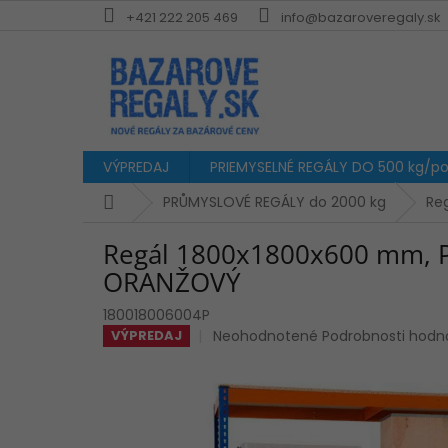
Prejsť
+421 222 205 469
info@bazaroveregaly.sk
na
obsah
VÝPREDAJ
PRIEMYSELNÉ REGÁLY DO 500 kg/pol
Domov
PRŮMYSLOVÉ REGÁLY do 2000 kg
Re
Regál 1800x1800x600 mm, P
ORANŽOVÝ
180018006004P
Priemerné
Neohodnotené
Podrobnosti hodn
VÝPREDAJ
hodnotenie
produktu
je
0,0
z