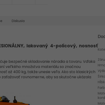
ie
Diskusia
Dod
SIONÁLNY, lakovaný 4-policový, nosnosť
Kate
Zár
čuje bezpečné skladovanie náradia a tovaru. Vďaka
Hmo
dovaní veľkého množstva materiálu so značnou
Výš
sť až 400 kg, takže unesie veľa. Ako sto klasických
Šír
te zaťažovať rovnomerne, aby sa skutočne ukázala
Hĺb
Farb
Mate
konš
Mate