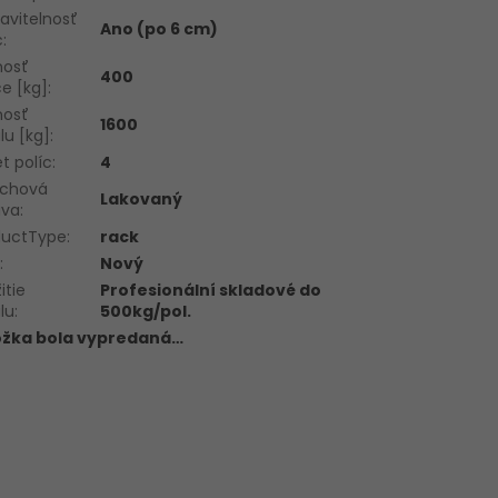
avitelnosť
Ano (po 6 cm)
c
:
nosť
400
ce [kg]
:
nosť
1600
lu [kg]
:
t políc
:
4
rchová
Lakovaný
ava
:
ductType
:
rack
v
:
Nový
itie
Profesionální skladové do
lu
:
500kg/pol.
ožka bola vypredaná…