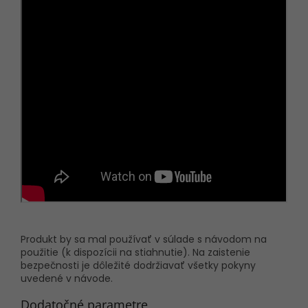
Produkt by sa mal používať v súlade s návodom na
použitie (k dispozícii na stiahnutie). Na zaistenie
bezpečnosti je dôležité dodržiavať všetky pokyny
uvedené v návode.
Dodatočné parametre