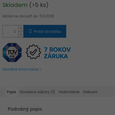
Jednotková
Skladem
(>5 ks)
cena:
Môžeme doručiť do:
11.8.2026
Pridať do košíka
Detailné informácie
Popis
Súvisiace súbory (1)
Hodnotenie
Diskusia
Podrobný popis