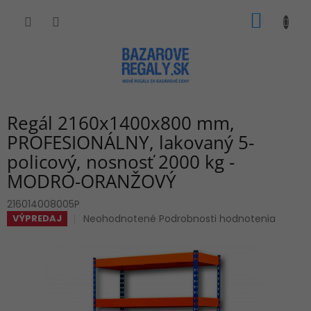
Prejsť
NÁKU
na
obsah
KOŠÍK
Regál 2160x1400x800 mm,
PROFESIONÁLNY, lakovaný 5-
policový, nosnosť 2000 kg -
MODRO-ORANŽOVÝ
216014008005P
Priemerné
Neohodnotené
Podrobnosti hodnotenia
VÝPREDAJ
hodnotenie
produktu
je
0,0
z
5
hviezdičiek.