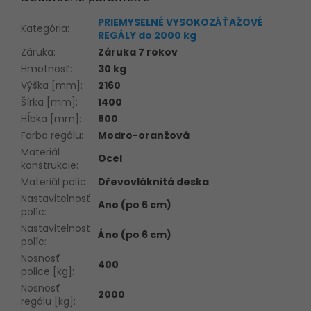
PRIEMYSELNÉ VYSOKOZÁŤAŽOVÉ
Kategória
:
REGÁLY do 2000 kg
Záruka
:
Záruka 7 rokov
Hmotnosť
:
30 kg
Výška [mm]
:
2160
Šírka [mm]
:
1400
Hĺbka [mm]
:
800
Farba regálu
:
Modro-oranžová
Materiál
Ocel
konštrukcie
:
Materiál políc
:
Dřevovláknitá deska
Nastavitelnosť
Ano (po 6 cm)
políc
:
Nastavitelnost
Áno (po 6 cm)
políc
:
Nosnosť
400
police [kg]
:
Nosnosť
2000
regálu [kg]
: