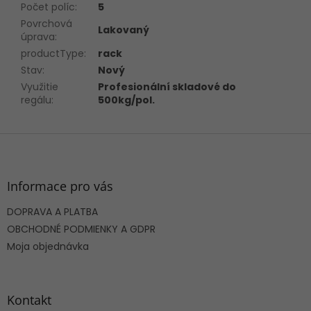
Počet políc
:
5
Povrchová
Lakovaný
úprava
:
productType
:
rack
Stav
:
Nový
Využitie
Profesionální skladové do
regálu
:
500kg/pol.
Z
á
p
ä
Informace pro vás
t
DOPRAVA A PLATBA
i
e
OBCHODNÉ PODMIENKY A GDPR
Moja objednávka
Kontakt