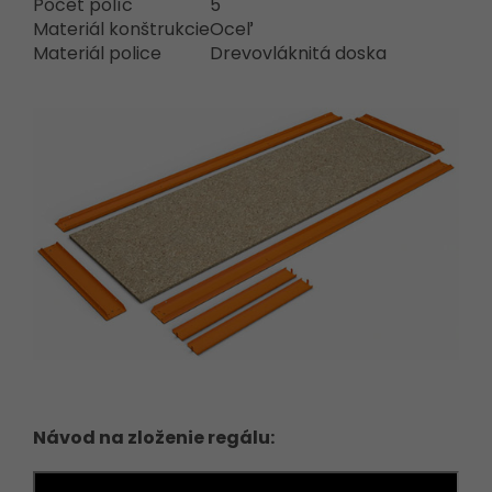
Počet políc
5
Materiál konštrukcie
Oceľ
Materiál police
Drevovláknitá doska
Návod na zloženie regálu: