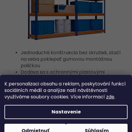
Jednoduchá konštrukcia bez skrutiek, stačí
na seba poklepať gumovou montážnou
paličkou
Dodáva sa s ochrannými plastovými
nožičkami
K personalizaci obsahu a reklam, poskytování funkcí
Každá polica má nosnosť až 400 kg
sociálních médií a analýze naší návštěvnosti
Maximálna nosnosť do 2000 kg pri
využíváme soubory cookies. Více informací
zde
.
rovnomernom zaťažení políc
Police sú nastaviteľné v krokoch po 6 cm
Záruka 7 rokov
Nastavenie
Odmietnuť
Súhlasím