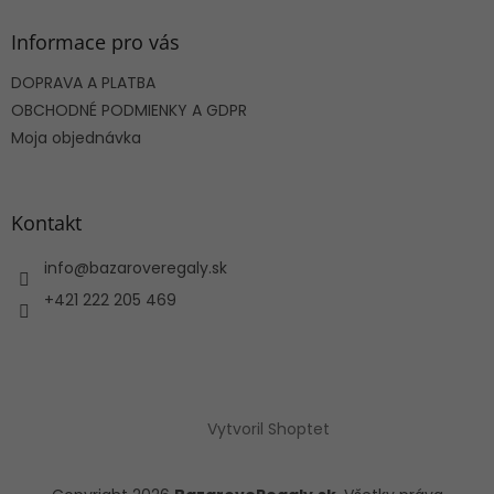
p
ä
Informace pro vás
t
DOPRAVA A PLATBA
i
e
OBCHODNÉ PODMIENKY A GDPR
Moja objednávka
Kontakt
info
@
bazaroveregaly.sk
+421 222 205 469
Vytvoril Shoptet