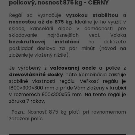
policový, nosnosť 875 kg - ČIERNY
Regál sa vyznačuje
vysokou stabilitou
a
nosnosťou až do 875 kg
. Ideálne je ho využiť v
sklade, kancelárii alebo v domácnosti pre
skladovanie najrôznejších vecí. Vďaka
bezskrutkovej inštalácii
ho dokážete
poskladať doslova za pár minút (návod na
zloženie je vložený nižšie).
Je vyrobený z
valcovanej ocele
a police z
drevovláknité dosky
. Táto kombinácia zaisťuje
stabilné vlastnosti regálu. Veľkosť regálu je
1800×900×300 mm a príde Vám zložený v krabici
v rozmeroch 900x300x55 mm. Na tento regál je
záruka 7 rokov.
Pozn.: Nosnosť 875 kg platí pri rovnomernom
zaťažení políc.