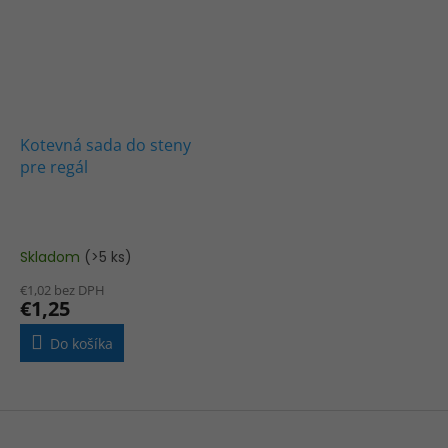
Kotevná sada do steny
pre regál
Skladom
(>5 ks)
€1,02 bez DPH
€1,25
Do košíka
Z
á