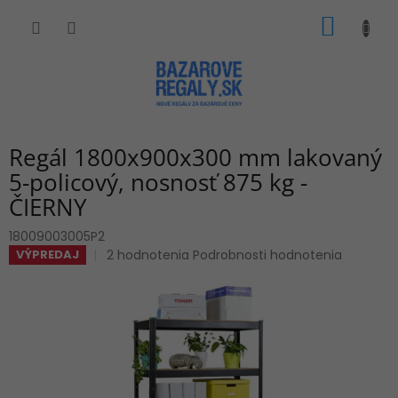
Prejsť
NÁKU
na
obsah
KOŠÍK
Regál 1800x900x300 mm lakovaný
5-policový, nosnosť 875 kg -
ČIERNY
18009003005P2
Priemerné
2 hodnotenia
Podrobnosti hodnotenia
VÝPREDAJ
hodnotenie
produktu
je
4,5
z
5
hviezdičiek.