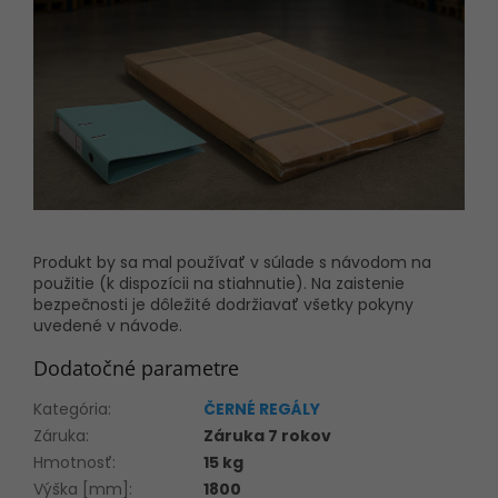
Produkt by sa mal používať v súlade s návodom na
použitie (k dispozícii na stiahnutie). Na zaistenie
bezpečnosti je dôležité dodržiavať všetky pokyny
uvedené v návode.
Dodatočné parametre
Kategória
:
ČERNÉ REGÁLY
Záruka
:
Záruka 7 rokov
Hmotnosť
:
15 kg
Výška [mm]
:
1800