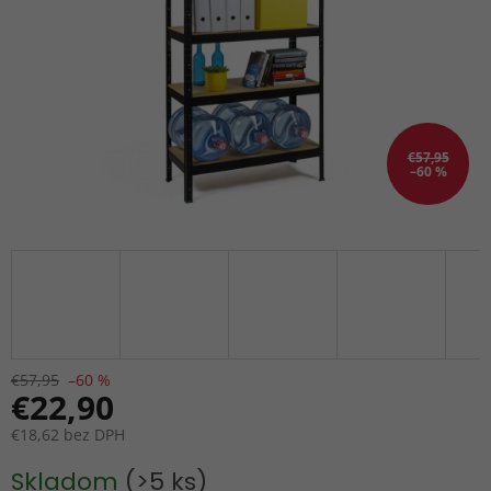
€57,95
–60 %
€57,95
–60 %
€22,90
€18,62 bez DPH
Jednotková
Skladom
(>5 ks)
cena: