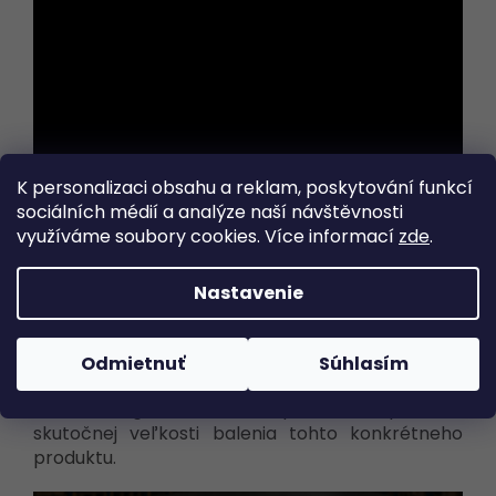
K personalizaci obsahu a reklam, poskytování funkcí
sociálních médií a analýze naší návštěvnosti
využíváme soubory cookies. Více informací
zde
.
Nastavenie
Odmietnuť
Súhlasím
Ilustračná fotografia veľkosti balenia jednej
krabice regálu - nemusí presne zodpovedať
skutočnej veľkosti balenia tohto konkrétneho
produktu.