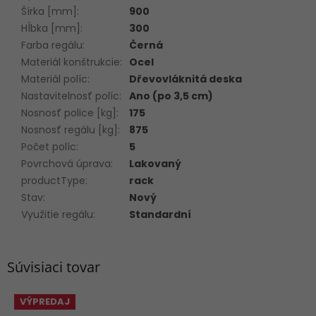
Šírka [mm]
:
900
Hĺbka [mm]
:
300
Farba regálu
:
Černá
Materiál konštrukcie
:
Ocel
Materiál políc
:
Dřevovláknitá deska
Nastavitelnosť políc
:
Ano (po 3,5 cm)
Nosnosť police [kg]
:
175
Nosnosť regálu [kg]
:
875
Počet políc
:
5
Povrchová úprava
:
Lakovaný
productType
:
rack
Stav
:
Nový
Využitie regálu
:
Standardní
Súvisiaci tovar
VÝPREDAJ