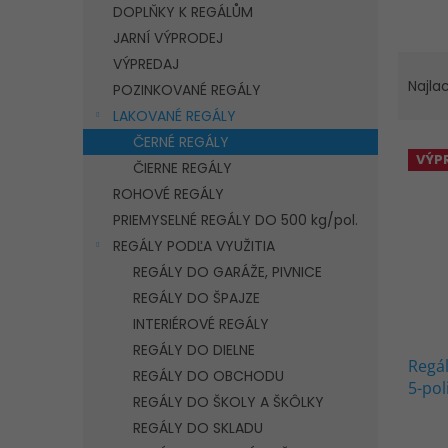
DOPLŇKY K REGÁLŮM
JARNÍ VÝPRODEJ
R
VÝPREDAJ
a
Najla
POZINKOVANÉ REGÁLY
d
LAKOVANÉ REGÁLY
e
ČERNÉ REGÁLY
V
n
VÝP
ý
ČIERNE REGÁLY
i
p
e
ROHOVÉ REGÁLY
i
p
PRIEMYSELNÉ REGÁLY DO 500 kg/pol.
s
r
REGÁLY PODĽA VYUŽITIA
p
o
REGÁLY DO GARÁŽE, PIVNICE
r
d
REGÁLY DO ŠPAJZE
o
u
d
k
INTERIÉROVÉ REGÁLY
u
t
REGÁLY DO DIELNE
Regá
k
o
REGÁLY DO OBCHODU
5-pol
t
v
REGÁLY DO ŠKOLY A ŠKÔLKY
ČIER
o
REGÁLY DO SKLADU
Priem
v