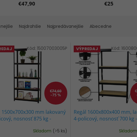
€47,90
€25
cnejšie
Najdrahšie
Najpredávanejšie
Abecedne
Kód:
15007003005P
Kód:
16008
REDAJ
VÝPREDAJ
€74,60
€
–75 %
l 1500x700x300 mm lakovaný
Regál 1600x800x400 mm, l
icový, nosnosť 875 kg -
4-policový, nosnosť 700 kg -
NY
ČIERNY
Skladom
(>5 ks)
Sklado
erné