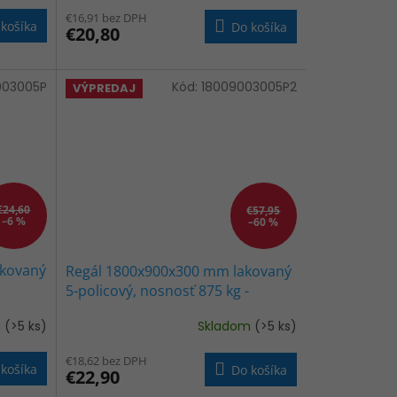
€16,91 bez DPH
košíka
Do košíka
€20,80
003005P
Kód:
18009003005P2
VÝPREDAJ
€24,60
€57,95
–6 %
–60 %
akovaný
Regál 1800x900x300 mm lakovaný
5-policový, nosnosť 875 kg -
ČIERNY
m
(>5 ks)
Skladom
(>5 ks)
Priemerné
hodnotenie
€18,62 bez DPH
produktu
košíka
Do košíka
€22,90
je
4,5