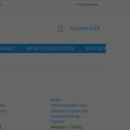
A OBJEDNÁVKA
Prihlásenie
NÁKUPNÝ
Prázdny košík
KOŠÍK
 REGÁLY
REGÁLY PODĽA VYUŽITIA
ROHOVÉ REGÁLY
Regál
mm,
1800x600x400 mm
ový,
lakovaný 5-policový,
-
nosnosť 875 kg -
ČIERNY
)
Skladom
(>5 ks)