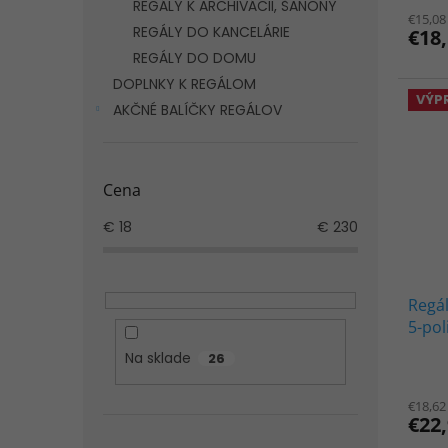
hodno
REGÁLY K ARCHIVÁCII, ŠANONY
€15,08
produ
REGÁLY DO KANCELÁRIE
€18
je
REGÁLY DO DOMU
5,0
z
DOPLNKY K REGÁLOM
5
VÝP
AKČNÉ BALÍČKY REGÁLOV
hviezd
Cena
€
18
€
230
Regá
5-pol
ČIER
Na sklade
26
Priem
hodno
€18,62
produ
€22
je
3,3