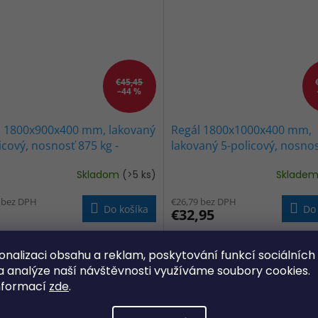
€45,45
–44 %
l 1800x900x400 mm, lakovaný
Regál 1800x1000x400 mm,
icový, nosnosť 875 kg -
lakovaný 5-policový, nosno
NY
kg - ČIERNY
Skladom
(>5 ks)
Sklade
erné
tenie
 bez DPH
€26,79 bez DPH
ktu
Do košíka
Do 
€32,95
onalizaci obsahu a reklam, poskytování funkcí sociálních
Kód:
18009006005P
Kód:
200010
REDAJ
VÝPREDAJ
a analýze naší návštěvnosti využíváme soubory cookies.
ičiek.
nformací
zde
.