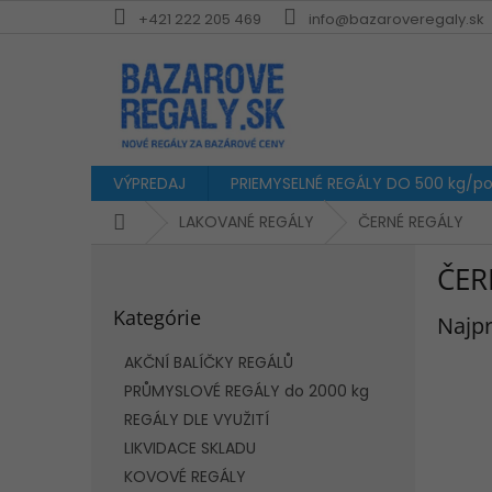
Prejsť
+421 222 205 469
info@bazaroveregaly.sk
na
obsah
VÝPREDAJ
PRIEMYSELNÉ REGÁLY DO 500 kg/pol
Domov
LAKOVANÉ REGÁLY
ČERNÉ REGÁLY
B
ČER
o
Preskočiť
č
Kategórie
kategórie
Najpr
n
ý
AKČNÍ BALÍČKY REGÁLŮ
p
PRŮMYSLOVÉ REGÁLY do 2000 kg
a
REGÁLY DLE VYUŽITÍ
n
e
LIKVIDACE SKLADU
l
KOVOVÉ REGÁLY