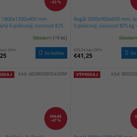
–63 %
l 1800x1200x400 mm
Regál 2000x900x600 mm, l
aný 5-policový, nosnosť 875
5-policový, nosnosť 875 kg -
ČIERNÝ
ČIERNY
Skladem
(>5 ks)
Sklade
 bez DPH
€33,54 bez DPH
Do košíka
Do 
,25
€41,25
Kód:
AB218009004005P
Kód:
180012
REDAJ
VÝPREDAJ
€90,85
€
–47 %