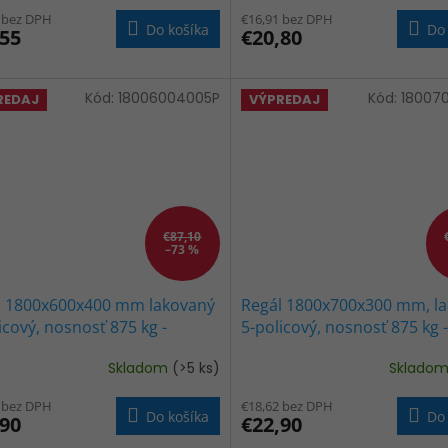
tenie
 bez DPH
€16,91 bez DPH
ktu
Do košíka
Do 
,55
€20,80
Kód:
18006004005P
Kód:
18007
REDAJ
VÝPREDAJ
ičiek.
€87,10
–73 %
l 1800x600x400 mm lakovaný
Regál 1800x700x300 mm, l
icový, nosnosť 875 kg -
5-policový, nosnosť 875 kg -
NY
ČIERNY
Skladom
(>5 ks)
Sklado
erné
Priemerné
tenie
hodnotenie
 bez DPH
€18,62 bez DPH
ktu
produktu
Do košíka
Do 
,90
€22,90
je
3,7