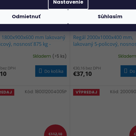
Nastavenie
Odmietnuť
Súhlasím
€137,10
–72 %
l 1800x900x600 mm lakovaný
Regál 2000x1000x400 mm,
icový, nosnosť 875 kg -
lakovaný 5-policový, nosno
NY
kg - ČIERNY
Skladem
(>5 ks)
Sklade
 bez DPH
€30,16 bez DPH
Do košíka
Do 
,10
€37,10
Kód:
180012004005P
Kód:
20009
REDAJ
VÝPREDAJ
€112,10
€