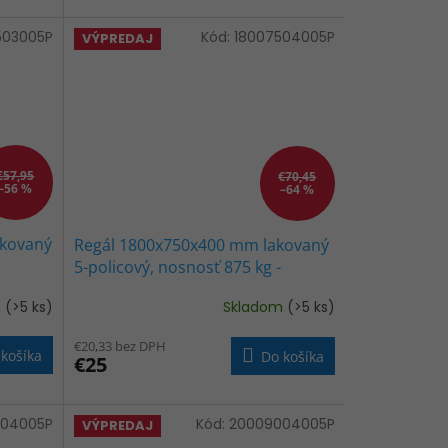
z
503005P
5
Kód:
18007504005P
VÝPREDAJ
hviezdičiek.
€57,95
€70,45
–56 %
–64 %
akovaný
Regál 1800x750x400 mm lakovaný
5-policový, nosnosť 875 kg -
ČIERNY
m
(>5 ks)
Skladom
(>5 ks)
Priemerné
hodnotenie
€20,33 bez DPH
produktu
košíka
Do košíka
€25
je
5,0
z
004005P
5
Kód:
20009004005P
VÝPREDAJ
hviezdičiek.