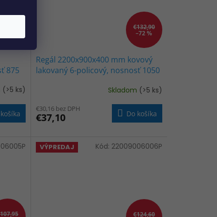
€78,75
€132,90
–52 %
–72 %
Regál 2200x900x400 mm kovový
sť 875
lakovaný 6-policový, nosnosť 1050
kg - ČIERNY
m
(>5 ks)
Skladom
(>5 ks)
€30,16 bez DPH
košíka
Do košíka
€37,10
006005P
Kód:
22009006006P
VÝPREDAJ
107,95
€124,60