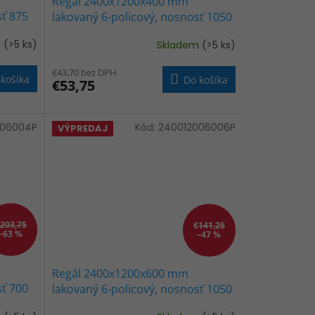
Regál 2400x1200x400 mm
sť 875
lakovaný 6-policový, nosnosť 1050
kg - ČIERNÝ
m
(>5 ks)
Skladem
(>5 ks)
€43,70 bez DPH
košíka
Do košíka
€53,75
006004P
Kód:
240012006006P
VÝPREDAJ
203,75
€141,25
–63 %
–47 %
Regál 2400x1200x600 mm
sť 700
lakovaný 6-policový, nosnosť 1050
kg - ČIERNÝ