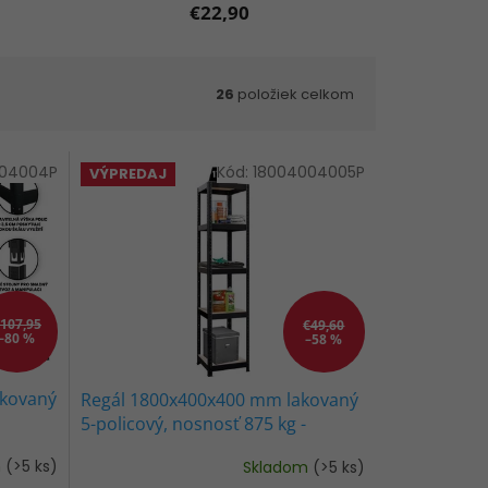
€22,90
26
položiek celkom
004004P
Kód:
18004004005P
VÝPREDAJ
107,95
€49,60
–80 %
–58 %
akovaný
Regál 1800x400x400 mm lakovaný
5-policový, nosnosť 875 kg -
ČIERNY
m
(>5 ks)
Skladom
(>5 ks)