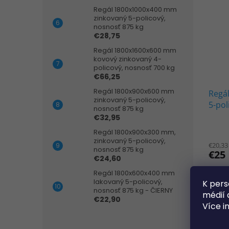
Regál 1800x1000x400 mm
zinkovaný 5-policový,
nosnosť 875 kg
€28,75
Regál 1800x1600x600 mm
kovový zinkovaný 4-
policový, nosnosť 700 kg
€66,25
Regál 1800x900x600 mm
Regá
zinkovaný 5-policový,
5-pol
nosnosť 875 kg
ČIER
€32,95
Priem
Regál 1800x900x300 mm,
hodno
zinkovaný 5-policový,
€20,33
produ
nosnosť 875 kg
€25
je
€24,60
3,3
Regál 1800x600x400 mm
z
lakovaný 5-policový,
K pers
5
VÝP
nosnosť 875 kg - ČIERNY
médií 
hviezd
€22,90
Více i