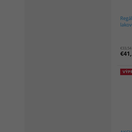
Regá
lakov
kg - 
€33,54
€41
VÝP