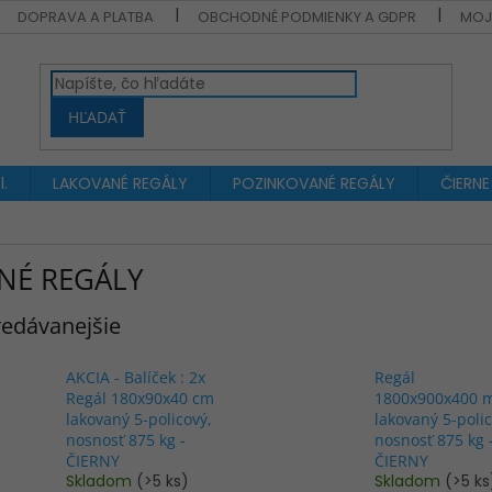
DOPRAVA A PLATBA
OBCHODNÉ PODMIENKY A GDPR
MOJ
HĽADAŤ
.
LAKOVANÉ REGÁLY
POZINKOVANÉ REGÁLY
ČIERNE
NÉ REGÁLY
edávanejšie
AKCIA - Balíček : 2x
Regál
Regál 180x90x40 cm
1800x900x400 
lakovaný 5-policový,
lakovaný 5-polic
nosnosť 875 kg -
nosnosť 875 kg 
ČIERNY
ČIERNY
Skladom
(>5 ks)
Skladom
(>5 ks