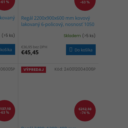
–61 %
–63 %
akovaný
Regál 2200x900x600 mm kovový
lakovaný 6-policový, nosnosť 1050
kg - ČIERNY
m
(>5 ks)
Skladem
(>5 ks)
€36,95 bez DPH
košíka
Do košíka
€45,45
006005P
Kód:
240012004006P
VÝPREDAJ
137,10
€212,10
–63 %
–74 %