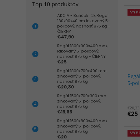
Top 10 produktov
z
5
VÝP
AKCIA - Balíček : 2x Regál
hviezd
180x90x40 cm lakovaný 5-
policový, nosnosť 875 kg -
ČIERNY
€47,90
Regál 1800x900x400 mm,
lakovaný 5-policový,
nosnosť 875 kg - ČIERNY
€25
Regál 1800x700x400 mm
Regá
zinkovaný 5-policový,
nosnosť 875 kg
5-pol
€20,80
ČIER
Regál 1500x700x300 mm
zinkovaný 5-policový,
nosnosť 875 kg
€20,33
€15,65
€25
Regál 1600x800x400 mm
zinkovaný 5-policový,
nosnosť 875 kg
VÝP
€20