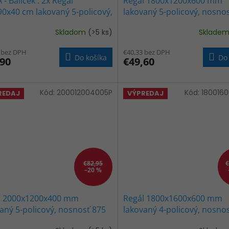
 - Balíček : 2x Regál
Regál 1800x1200x600 mm
0x40 cm lakovaný 5-policový,
lakovaný 5-policový, nosno
sť 875 kg - ČIERNY
kg - ČIERNÝ
Skladom
(>5 ks)
Sklade
erné
Priemerné
tenie
hodnotenie
 bez DPH
€40,33 bez DPH
ktu
produktu
Do košíka
Do 
,90
€49,60
je
1,0
z
5
Kód:
200012004005P
Kód:
180016
REDAJ
VÝPREDAJ
ičiek.
hviezdičiek.
€82,95
€
–20 %
l 2000x1200x400 mm
Regál 1800x1600x600 mm
aný 5-policový, nosnosť 875
lakovaný 4-policový, nosno
ČIERNÝ
kg - ČIERNY