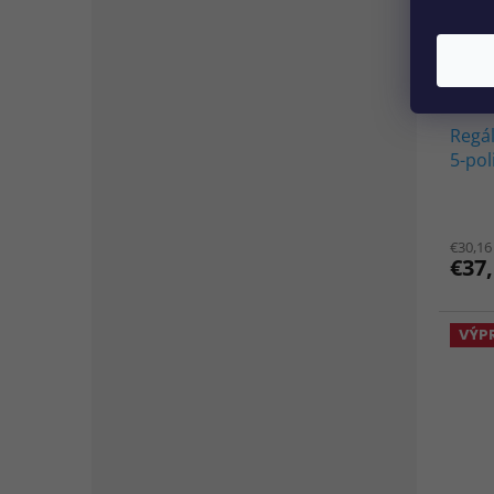
Regá
5-pol
ČIER
€30,16
€37
VÝP