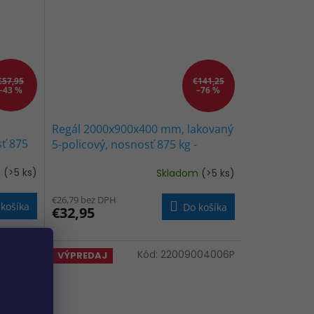
€57,95
€141,25
–43 %
–76 %
Regál 2000x900x400 mm, lakovaný
sť 875
5-policový, nosnosť 875 kg -
ČIERNY
m
(>5 ks)
Skladom
(>5 ks)
€26,79 bez DPH
košíka
Do košíka
€32,95
004005P
Kód:
22009004006P
VÝPREDAJ