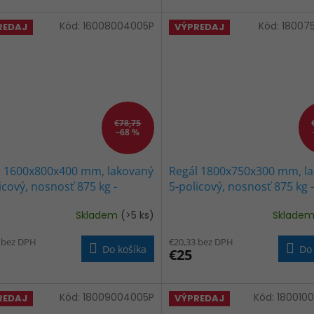
z
5
Kód:
16008004005P
Kód:
18007
REDAJ
VÝPREDAJ
ičiek.
hviezdičiek.
€78,75
–68 %
l 1600x800x400 mm, lakovaný
Regál 1800x750x300 mm, l
icový, nosnosť 875 kg -
5-policový, nosnosť 875 kg -
NY
ČIERNY
Skladem
(>5 ks)
Sklade
Priemerné
hodnotenie
 bez DPH
€20,33 bez DPH
produktu
Do košíka
Do 
€25
je
5,0
z
5
Kód:
18009004005P
Kód:
180010
REDAJ
VÝPREDAJ
hviezdičiek.