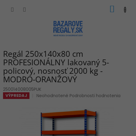
Prejsť
NÁKU
na
obsah
KOŠÍK
Regál 250x140x80 cm
PROFESIONÁLNY lakovaný 5-
policový, nosnosť 2000 kg -
MODRO-ORANŽOVÝ
250014008005PUK
Priemerné
Neohodnotené
Podrobnosti hodnotenia
VÝPREDAJ
hodnotenie
produktu
je
0,0
z
5
hviezdičiek.