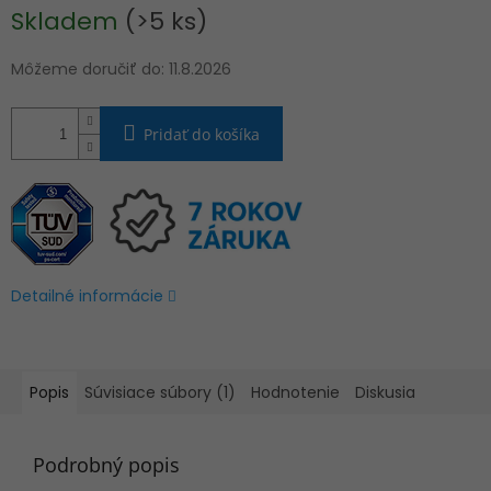
Jednotková
Skladem
(>5 ks)
cena:
Môžeme doručiť do:
11.8.2026
Pridať do košíka
Detailné informácie
Popis
Súvisiace súbory (1)
Hodnotenie
Diskusia
Podrobný popis