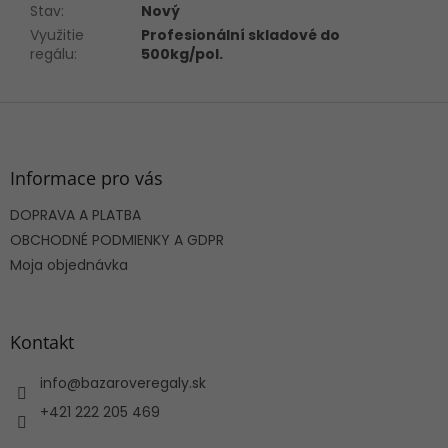
Stav
:
Nový
Využitie
Profesionální skladové do
regálu
:
500kg/pol.
Z
á
p
ä
Informace pro vás
t
DOPRAVA A PLATBA
i
e
OBCHODNÉ PODMIENKY A GDPR
Moja objednávka
Kontakt
info
@
bazaroveregaly.sk
+421 222 205 469