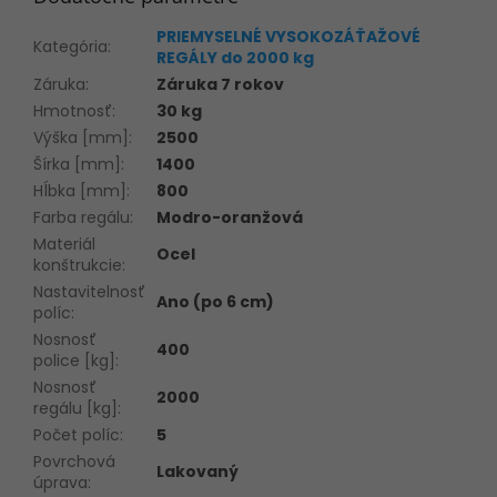
PRIEMYSELNÉ VYSOKOZÁŤAŽOVÉ
Kategória
:
REGÁLY do 2000 kg
Záruka
:
Záruka 7 rokov
Hmotnosť
:
30 kg
Výška [mm]
:
2500
Šírka [mm]
:
1400
Hĺbka [mm]
:
800
Farba regálu
:
Modro-oranžová
Materiál
Ocel
konštrukcie
:
Nastavitelnosť
Ano (po 6 cm)
políc
:
Nosnosť
400
police [kg]
:
Nosnosť
2000
regálu [kg]
:
Počet políc
:
5
Povrchová
Lakovaný
úprava
: