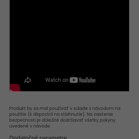
Produkt by sa mal používať v súlade s návodom na
použitie (k dispozícii na stiahnutie). Na zaistenie
bezpečnosti je dôležité dodržiavať všetky pokyny
uvedené v návode.
Dodatočné parametre