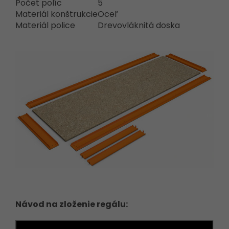
Počet políc
5
Materiál konštrukcie
Oceľ
Materiál police
Drevovláknitá doska
Návod na zloženie regálu: