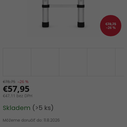
€78,75
–26 %
€78,75
–26 %
€57,95
€47,11 bez DPH
Jednotková
Skladem
(>5 ks)
cena:
Môžeme doručiť do:
11.8.2026