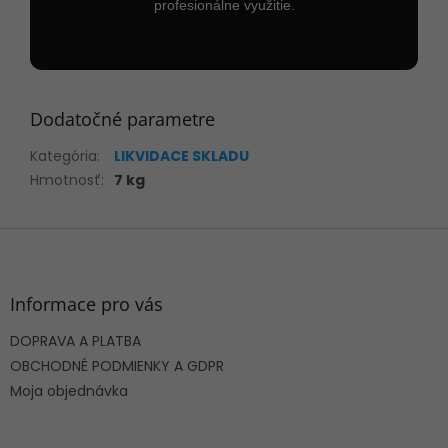
profesionálne využitie.
Dodatočné parametre
Kategória
:
LIKVIDACE SKLADU
Hmotnosť
:
7 kg
Z
á
p
ä
Informace pro vás
t
DOPRAVA A PLATBA
i
e
OBCHODNÉ PODMIENKY A GDPR
Moja objednávka