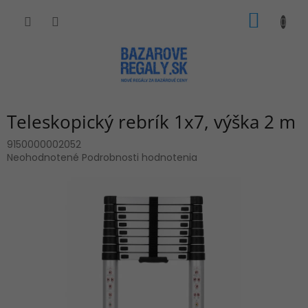
Prejsť
NÁKU
na
obsah
KOŠÍK
Teleskopický rebrík 1x7, výška 2 m
9150000002052
Priemerné
Neohodnotené
Podrobnosti hodnotenia
hodnotenie
produktu
je
0,0
z
5
hviezdičiek.