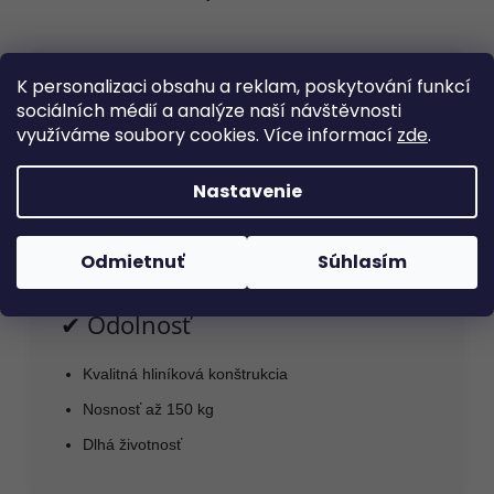
K personalizaci obsahu a reklam, poskytování funkcí
✔ Bezpečnosť
sociálních médií a analýze naší návštěvnosti
využíváme soubory cookies. Více informací
zde
.
Automatická aretácia každého stupňa
Protišmykové gumové nožičky
Nastavenie
Stabilná konštrukcia
Odmietnuť
Súhlasím
✔ Odolnosť
Kvalitná hliníková konštrukcia
Nosnosť až 150 kg
Dlhá životnosť