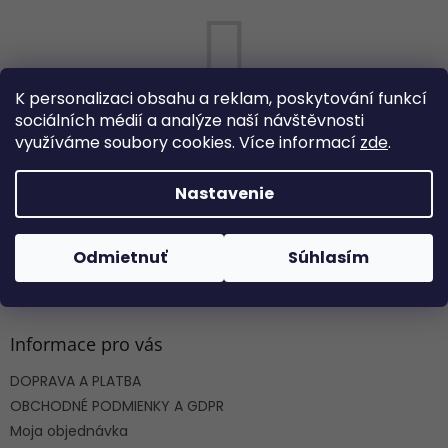
K personalizaci obsahu a reklam, poskytování funkcí
sociálních médií a analýze naší návštěvnosti
Môžete sa ale pozrieť na ostatné kategórie.
využíváme soubory cookies. Více informací
zde
.
Nastavenie
SPÄŤ DO OBCHODU
Odmietnuť
Súhlasím
Z
á
p
ä
Informace pro vás
t
DOPRAVA A PLATBA
i
e
OBCHODNÉ PODMIENKY A GDPR
Moja objednávka