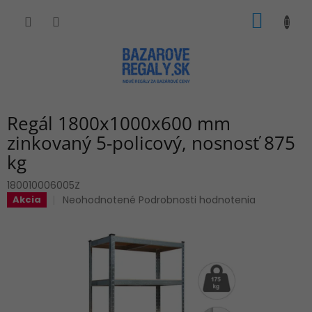
Prejsť
NÁKU
na
obsah
KOŠÍK
Regál 1800x1000x600 mm
zinkovaný 5-policový, nosnosť 875
kg
180010006005Z
Priemerné
Neohodnotené
Podrobnosti hodnotenia
Akcia
hodnotenie
produktu
je
0,0
z
5
hviezdičiek.