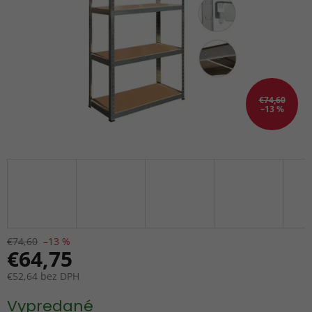
€74,60
–13 %
€74,60
–13 %
€64,75
€52,64 bez DPH
Jednotková
Vypredané
cena: