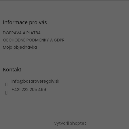
Z
á
p
ä
Informace pro vás
t
DOPRAVA A PLATBA
i
e
OBCHODNÉ PODMIENKY A GDPR
Moja objednávka
Kontakt
info
@
bazaroveregaly.sk
+421 222 205 469
Vytvoril Shoptet