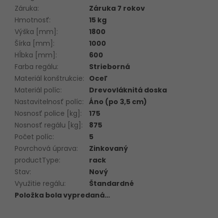
Záruka
:
Záruka 7 rokov
Hmotnosť
:
15 kg
Výška [mm]
:
1800
Šírka [mm]
:
1000
Hĺbka [mm]
:
600
Farba regálu
:
Strieborná
Materiál konštrukcie
:
Oceľ
Materiál políc
:
Drevovláknitá doska
Nastavitelnosť políc
:
Áno (po 3,5 cm)
Nosnosť police [kg]
:
175
Nosnosť regálu [kg]
:
875
Počet políc
:
5
Povrchová úprava
:
Zinkovaný
productType
:
rack
Stav
:
Nový
Využitie regálu
:
Štandardné
Položka bola vypredaná…