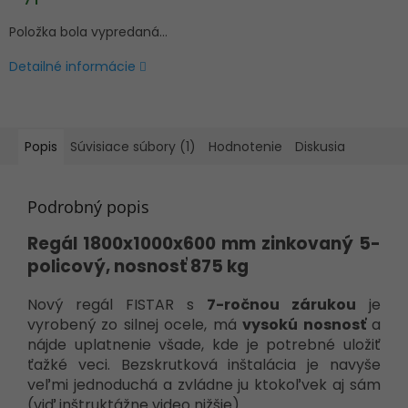
Položka bola vypredaná…
Detailné informácie
Popis
Súvisiace súbory (1)
Hodnotenie
Diskusia
Podrobný popis
Regál 1800x1000x600 mm zinkovaný 5-
policový, nosnosť 875 kg
Nový regál FISTAR s
7-ročnou zárukou
je
vyrobený zo silnej ocele, má
vysokú nosnosť
a
nájde uplatnenie všade, kde je potrebné uložiť
ťažké veci. Bezskrutková inštalácia je navyše
veľmi jednoduchá a zvládne ju ktokoľvek aj sám
(viď inštruktážne video nižšie).