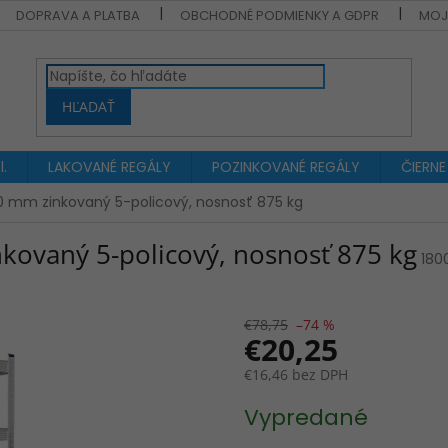
DOPRAVA A PLATBA
OBCHODNÉ PODMIENKY A GDPR
MOJ
HĽADAŤ
.
LAKOVANÉ REGÁLY
POZINKOVANÉ REGÁLY
ČIERNE
0 mm zinkovaný 5-policový, nosnosť 875 kg
ovaný 5-policový, nosnosť 875 kg
180
€78,75
–74 %
€20,25
€16,46 bez DPH
Jednotková
Vypredané
cena: