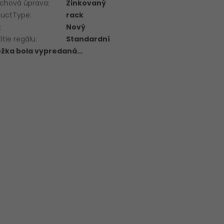
rchová úprava
:
Zinkovaný
ductType
:
rack
v
:
Nový
itie regálu
:
Standardní
ožka bola vypredaná…