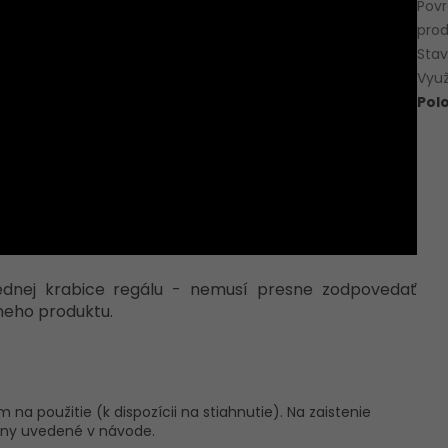
Pov
pro
Sta
Využ
Pol
 jednej krabice regálu - nemusí presne zodpovedať
neho produktu.
na použitie (k dispozícii na stiahnutie). Na zaistenie
kyny uvedené v návode.