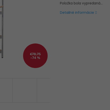
Položka bola vypredaná…
Detailné informácie
€78,75
–74 %