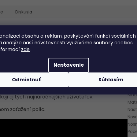
ie
Diskusia
Dod
onalizaci obsahu a reklam, poskytování funkcí sociálních
a analýze naší návštěvnosti využíváme soubory cookies.
ý 5-policový, nosnosť 875 kg
Kate
nformací
zde
.
Zár
je vyrobený zo silnej ocele, má
vysokú nosnosť
a
Hmo
uložiť ťažké veci. Bezskrutková inštalácia je navyše
Nastavenie
Výš
j sám (viď inštruktážne video nižšie).
Šír
Odmietnuť
Súhlasím
Hĺb
75 kg a konštrukciou
z valcovanej ocele
robia z tohto
Farb
Vysokú stabilitu zabezpečí aj následné uchytenie do
Mate
okojí aj tých najnáročnejších užívateľov.
Mate
nom zaťažení políc.
Nast
Nosn
Nosn
Poče