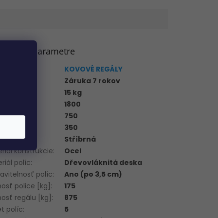
atočné parametre
gória
:
KOVOVÉ REGÁLY
uka
:
Záruka 7 rokov
tnosť
:
15 kg
ka [mm]
:
1800
ka [mm]
:
750
ka [mm]
:
350
a regálu
:
Stříbrná
riál konštrukcie
:
Ocel
riál políc
:
Dřevovláknitá deska
avitelnosť políc
:
Ano (po 3,5 cm)
osť police [kg]
:
175
osť regálu [kg]
:
875
t políc
:
5