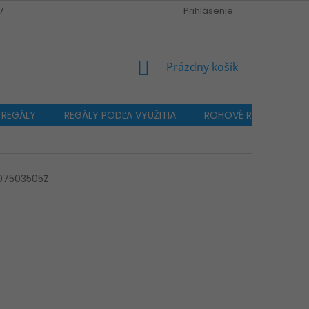
A OBJEDNÁVKA
Prihlásenie
NÁKUPNÝ
Prázdny košík
KOŠÍK
 REGÁLY
REGÁLY PODĽA VYUŽITIA
ROHOVÉ REGÁLY
07503505Z