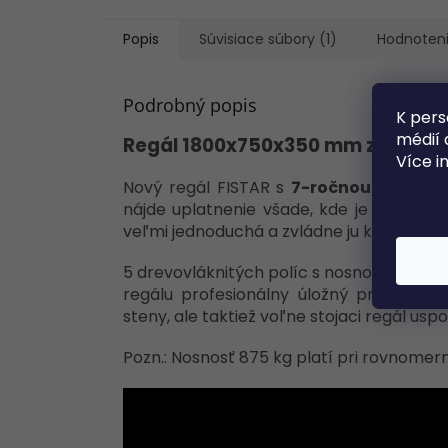
Popis
Súvisiace súbory (1)
Hodnoten
Podrobný popis
K pers
médií 
Regál 1800x750x350 mm zinkovan
Více i
Nový regál FISTAR s
7-ročnou zárukou
nájde uplatnenie všade, kde je potrebné 
veľmi jednoduchá a zvládne ju ktokoľvek a
5 drevovláknitých políc s nosnosťou až 1
regálu profesionálny úložný priestor. 
steny, ale taktiež voľne stojaci regál usp
Pozn.: Nosnosť 875 kg platí pri rovnomer