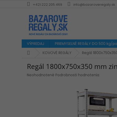
Prejsť
+421 222 205 469
info@bazaroveregaly.sk
na
obsah
VÝPREDAJ
PRIEMYSELNÉ REGÁLY DO 500 kg/pol
Domov
KOVOVÉ REGÁLY
Regál 1800x750x35
Regál 1800x750x350 mm zink
Priemerné
Neohodnotené
Podrobnosti hodnotenia
hodnotenie
produktu
je
0,0
z
5
hviezdičiek.